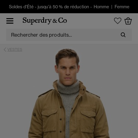
Soldes d'Été
-
jusqu'à 50 % de réduction -
Homme
|
Femme
0
VESTES