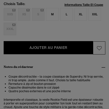
Choisis Taille:
Informations Taille Et Coupe
XXS
XS
S
M
L
XL
XXL
XXXL
AJOUTER AU PANIER
Notes du rédacteur
Coupe décontractée – la coupe classique de Superdry. Ni trop serrée,
ni trop ample. Juste comme il faut. Choisis ta taille habituelle
Fermeture à zip et bouton-pression
Capuche dissimulée dans le col zippé
Quatre poches externes et une poche interne
Intemporelle et classique, la veste Rookie Field est une épaisseur robuste
à porter en superposition pour compléter ton look tout en restant bien au
chaud. Ajoute une touche de style militaire à ta garde-robe décontractée,