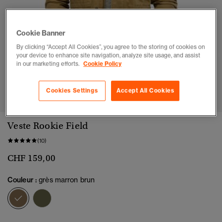
Cookie Banner
By clicking “Accept All Cookies”, you agree to the storing of cookies on
your device to enhance site navigation, analyze site usage, and assist
in our marketing efforts.
Cookie Policy
1
2
3
4
5
6
Cookies Settings
Accept All Cookies
Veste Rookie Field
(10)
CHF 159,00
Couleur :
grès marron brun
sélectionné