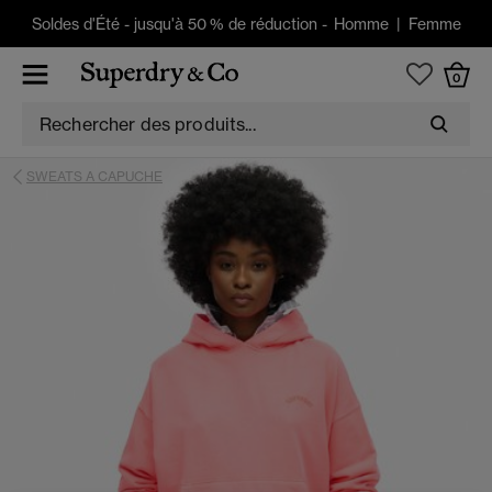
Soldes d'Été
-
jusqu'à 50 % de réduction -
Homme
|
Femme
0
SWEATS A CAPUCHE