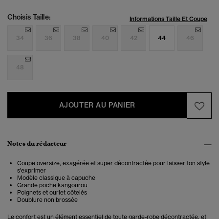
Choisis Taille:
Informations Taille Et Coupe
34
36
38
40
42
44
46
48
AJOUTER AU PANIER
Notes du rédacteur
Coupe oversize, exagérée et super décontractée pour laisser ton style
s'exprimer
Modèle classique à capuche
Grande poche kangourou
Poignets et ourlet côtelés
Doublure non brossée
Le confort est un élément essentiel de toute garde-robe décontractée, et