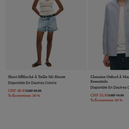
Short Effiloché À Taille Mi-Haute
Chemise Oxford À Ma
Essentials
Disponible En Dautres Coloris
Disponible En Dautres C
CHF 48,93
Prix Réduit De
À
CHF 69,90
CHF 55,93
Prix Réduit D
À
CHF 79,90
Tu Économises 30 %
Tu Économises 30 %