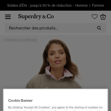
Soldes d'Été
-
jusqu'à 50 % de réduction -
Homme
|
Femme
0
SWEATS A CAPUCHE
Cookie Banner
By clicking “Accept All Cookies”, you agree to the storing of cookies on