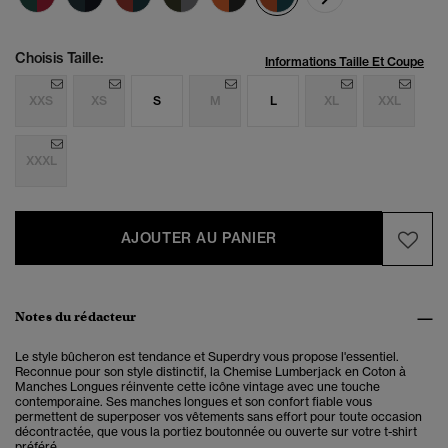
Choisis Taille:
Informations Taille Et Coupe
XXS
XS
S
M
L
XL
XXL
XXXL
AJOUTER AU PANIER
Notes du rédacteur
Le style bûcheron est tendance et Superdry vous propose l'essentiel.
Reconnue pour son style distinctif, la Chemise Lumberjack en Coton à
Manches Longues réinvente cette icône vintage avec une touche
contemporaine. Ses manches longues et son confort fiable vous
permettent de superposer vos vêtements sans effort pour toute occasion
décontractée, que vous la portiez boutonnée ou ouverte sur votre t-shirt
préféré.