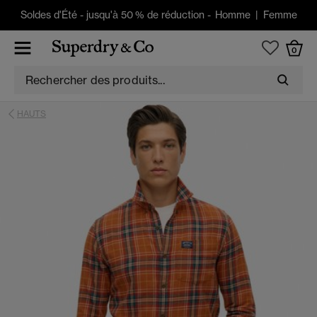
Soldes d'Été
-
jusqu'à 50 % de réduction -
Homme
|
Femme
0
HAUTS