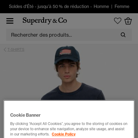
Soldes d'Été
-
jusqu'à 50 % de réduction -
Homme
|
Femme
0
T-SHIRTS
Cookie Banner
By clicking “Accept All Cookies”, you agree to the storing of cookies on
your device to enhance site navigation, analyze site usage, and assist
in our marketing efforts.
Cookie Policy