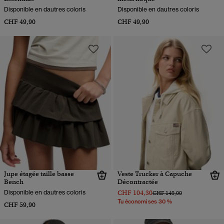
Disponible en dautres coloris
Disponible en dautres coloris
CHF 49,90
CHF 49,90
Jupe étagée taille basse
Veste Trucker à Capuche
Bench
Décontractée
Disponible en dautres coloris
CHF 104,30
Prix réduit de
à
CHF 149,00
Tu économises 30 %
CHF 59,90