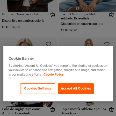
Bomber Oversize à Col
T-shirt Graphique Slub
Athletic Essentials
Disponible en dautres coloris
Disponible en dautres coloris
CHF 139,00
CHF 39,90
Cookie Banner
By clicking “Accept All Cookies”, you agree to the storing of cookies on
your device to enhance site navigation, analyze site usage, and assist
in our marketing efforts.
Cookie Policy
Cookies Settings
Accept All Cookies
Polo de rugby rayé court
Top à motifs Athletic épaules
Athletic Essentials
dénudées