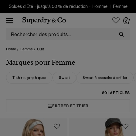
Soldes d'Été
-
jusqu'à 50 % de réduction -
Homme
|
Femme
0
Home
Femme
Cult
Marques pour Femme
T-shirts graphiques
Sweat
Sweat à capuche à enfiler
801 ARTICLES
FILTRER ET TRIER