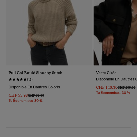
Pull Col Roulé Slouchy Stitch
Veste Cirée
Disponible En Dautres C
(12)
Disponible En Dautres Coloris
CHF 146,30
Prix Réduit 
CHF 209,00
Tu Économises 30 %
CHF 55,93
Prix Réduit De
À
CHF 79,90
Tu Économises 30 %