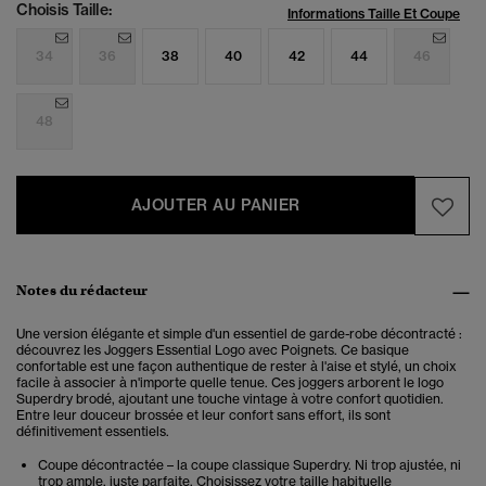
Choisis Taille:
Informations Taille Et Coupe
34
36
38
40
42
44
46
48
AJOUTER AU PANIER
Notes du rédacteur
Une version élégante et simple d'un essentiel de garde-robe décontracté :
découvrez les Joggers Essential Logo avec Poignets. Ce basique
confortable est une façon authentique de rester à l'aise et stylé, un choix
facile à associer à n'importe quelle tenue.
Ces joggers arborent le logo
Superdry brodé, ajoutant une touche vintage à votre confort quotidien.
Entre leur douceur brossée et leur confort sans effort, ils sont
définitivement essentiels.
Coupe décontractée – la coupe classique Superdry. Ni trop ajustée, ni
trop ample, juste parfaite. Choisissez votre taille habituelle