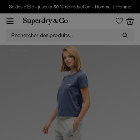
Soldes d'Été
-
jusqu'à 50 % de réduction -
Homme
|
Femme
0
PANTALONS