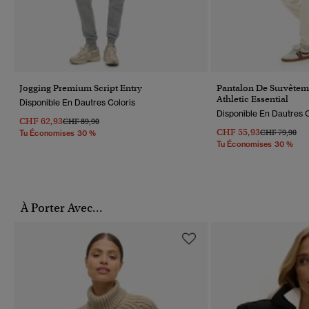
Jogging Premium Script Entry
Pantalon De Survêtem
Athletic Essential
Disponible En Dautres Coloris
Disponible En Dautres C
CHF 62,93
Prix Réduit De
À
CHF 89,90
CHF 55,93
Prix Réduit D
À
CHF 79,90
Tu Économises 30 %
Tu Économises 30 %
À Porter Avec...