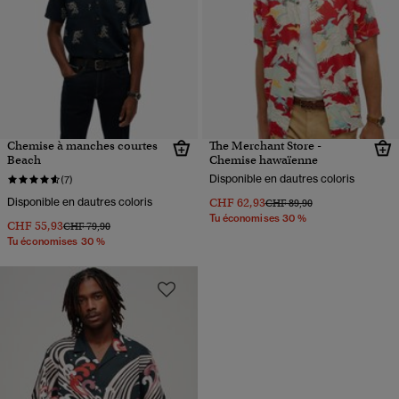
Chemise à manches courtes
The Merchant Store -
Beach
Chemise hawaïenne
Disponible en dautres coloris
(7)
Disponible en dautres coloris
CHF 62,93
Prix réduit de
à
CHF 89,90
Tu économises 30 %
CHF 55,93
Prix réduit de
à
CHF 79,90
Tu économises 30 %