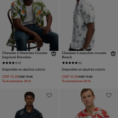
Chemise à Manches Courtes
Chemise à manches courtes
Imprimé Hawaïen
Beach
(1)
(3)
Disponible en dautres coloris
Disponible en dautres coloris
CHF 55,93
CHF 55,93
Prix réduit de
à
Prix réduit de
à
CHF 79,90
CHF 79,90
Tu économises 30 %
Tu économises 30 %