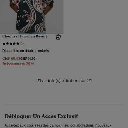
Chemise Hawaiian Resort
(2)
Disponible en dautres coloris
CHF 69,93
Prix réduit de
à
CHF 99,90
Tu économises 30 %
21 article(s) affichés sur 21
Débloquer Un Accès Exclusif
Accédez aux coulisses des campagnes, collaborations, nouveaux