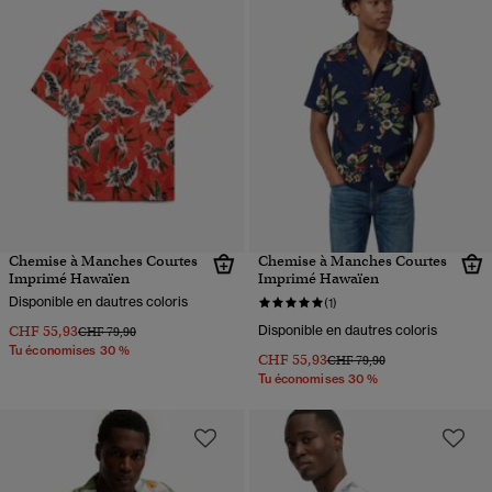
Chemise à Manches Courtes
Chemise à Manches Courtes
Imprimé Hawaïen
Imprimé Hawaïen
Disponible en dautres coloris
(1)
CHF 55,93
Disponible en dautres coloris
Prix réduit de
à
CHF 79,90
Tu économises 30 %
CHF 55,93
Prix réduit de
à
CHF 79,90
Tu économises 30 %