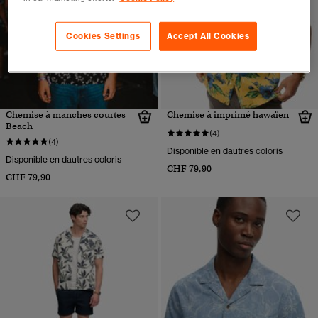
Cookies Settings
Accept All Cookies
Chemise à manches courtes
Chemise à imprimé hawaïen
Beach
(4)
(4)
Disponible en dautres coloris
Disponible en dautres coloris
CHF 79,90
CHF 79,90