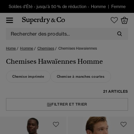
Soldes d'Été
-
jusqu'à 50 % de réduction -
Homme
|
Femme
0
Home
Homme
Chemises
Chemises Hawaiennes
Chemises Hawaïennes Homme
Chemise imprimée
Chemise à manches courtes
21 ARTICLES
FILTRER ET TRIER