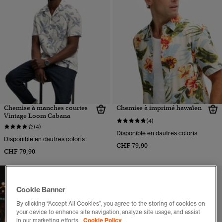
Chemise à manches courtes
Chemise à imprimé hawaïen
Vintage Loom Cabana
(4)
(4)
Disponible en dautres coloris
Disponible en dautres coloris
CHF 79,90
CHF 79,90
Cookie Banner
By clicking “Accept All Cookies”, you agree to the storing of cookies on
your device to enhance site navigation, analyze site usage, and assist
in our marketing efforts.
Cookie Policy