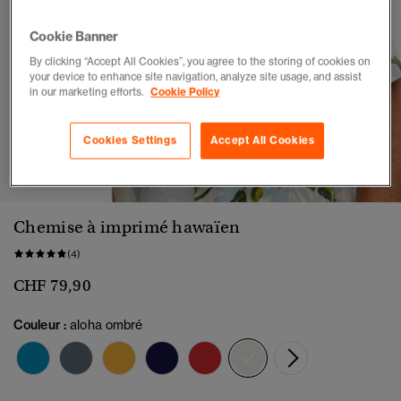
Cookie Banner
By clicking “Accept All Cookies”, you agree to the storing of cookies on
your device to enhance site navigation, analyze site usage, and assist
in our marketing efforts.
Cookie Policy
Cookies Settings
Accept All Cookies
1
2
3
4
5
6
7
8
Chemise à imprimé hawaïen
(4)
CHF 79,90
Couleur :
aloha ombré
sélectionné