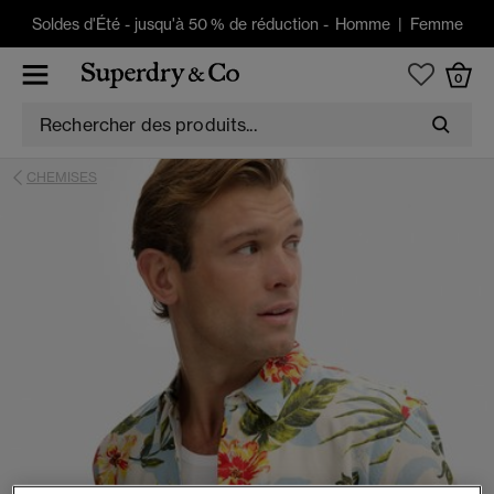
Soldes d'Été
-
jusqu'à 50 % de réduction -
Homme
|
Femme
0
CHEMISES