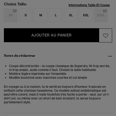
Choisis Taille:
Informations Taille Et Coupe
XS
S
M
L
XL
XXL
XXXL
AJOUTER AU PANIER
Notes du rédacteur
Coupe décontractée – la coupe classique de Superdry. Ni trop serrée,
ni trop ample. Juste comme il faut. Choisis ta taille habituelle
Matière légère imprimée sur l'ensemble
Modèle boutonné avec manches courtes et col simple
En voyage ou à la maison, tu te sentiras toujours d'humeur tropicale en
enfilant cette chemise hawaïenne. Ce modèle estival emblématique est
peut-être coloré, mais il reste toutefois très facile à porter : seul, sur un t-
shirt uni, ou même avec un short de bain éclatant, tu seras toujours
parfaitement stylé.