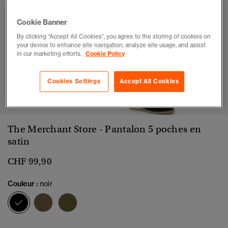
Cookie Banner
By clicking “Accept All Cookies”, you agree to the storing of cookies on
your device to enhance site navigation, analyze site usage, and assist
in our marketing efforts.
Cookie Policy
Cookies Settings
Accept All Cookies
1
2
3
4
5
6
7
8
9
The Merchant Store - Pantalon 5 poches en
satin
CHF 99,90
Couleur :
noir
sélectionné