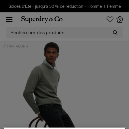
Soldes d'Été
-
jusqu'à 50 % de réduction -
Homme
|
Femme
0
PANTALONS