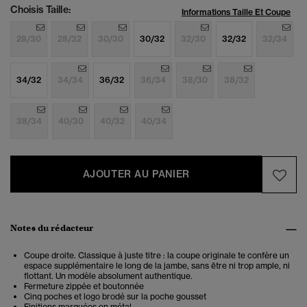
Choisis Taille:
Informations Taille Et Coupe
28/30
28/32
30/30
30/32
32/30
32/32
32/34
34/32
34/34
36/32
36/34
38/30
38/32
38/34
40/30
40/32
40/34
AJOUTER AU PANIER
Notes du rédacteur
Coupe droite. Classique à juste titre : la coupe originale te confère un
espace supplémentaire le long de la jambe, sans être ni trop ample, ni
flottant. Un modèle absolument authentique.
Fermeture zippée et boutonnée
Cinq poches et logo brodé sur la poche gousset
Finitions marquées en métal