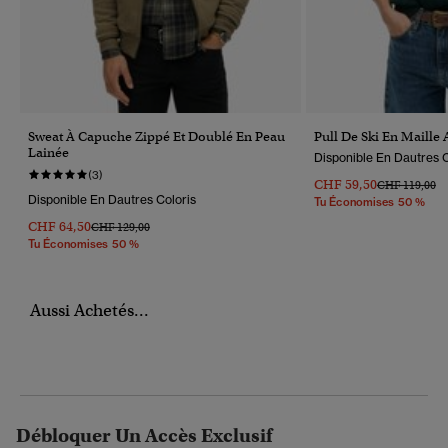
Sweat À Capuche Zippé Et Doublé En Peau
Pull De Ski En Maille
Lainée
Disponible En Dautres C
(3)
CHF 59,50
Prix Réduit D
À
CHF 119,00
Disponible En Dautres Coloris
Tu Économises 50 %
CHF 64,50
Prix Réduit De
À
CHF 129,00
Tu Économises 50 %
Aussi Achetés...
Débloquer Un Accès Exclusif