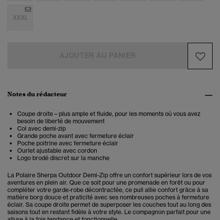
XXXL
AJOUTER AU PANIER
Notes du rédacteur
Coupe droite – plus ample et fluide, pour les moments où vous avez
besoin de liberté de mouvement
Col avec demi-zip
Grande poche avant avec fermeture éclair
Poche poitrine avec fermeture éclair
Ourlet ajustable avec cordon
Logo brodé discret sur la manche
La Polaire Sherpa Outdoor Demi-Zip offre un confort supérieur lors de vos
aventures en plein air. Que ce soit pour une promenade en forêt ou pour
compléter votre garde-robe décontractée, ce pull allie confort grâce à sa
matière borg douce et praticité avec ses nombreuses poches à fermeture
éclair. Sa coupe droite permet de superposer les couches tout au long des
saisons tout en restant fidèle à votre style. Le compagnon parfait pour une
allure à la fois tendance et fonctionnelle.