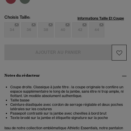
Choisis Taille:
Informations Taille Et Coupe
34
36
38
40
42
44
AJOUTER AU PANIER
Notes du rédacteur
Coupe droite. Classique à juste titre : la coupe originale te confère un
espace supplémentaire le long de la jambe, sans être ni trop ample, ni
flottant. Un modèle absolument authentique.
Taille basse
Ceinture élastiquée avec cordon de serrage réglable et deux poches
latérales sur les coutures
Passepoil contrasté sur la jambe avec chevilles à bord brut
Texte brodé sur la jambe et étiquette signature sur la poche
Issu de notre collection emblématique Athletic Essentials, notre pantalon