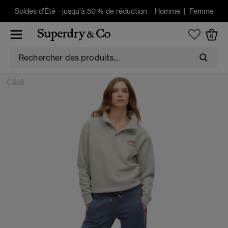
Soldes d'Été
-
jusqu'à 50 % de réduction -
Homme
|
Femme
0
BAS