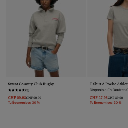
Sweat Country Club Rugby
T-Shirt À Poche Athlet
Disponible En Dautres C
(3)
CHF 69,93
CHF 27,93
Prix Réduit De
À
Prix Réduit D
À
CHF 99,90
CHF 39,90
Tu Économises 30 %
Tu Économises 30 %