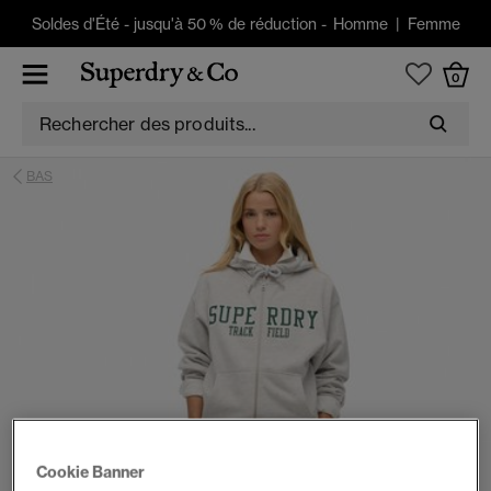
Soldes d'Été
-
jusqu'à 50 % de réduction -
Homme
|
Femme
0
BAS
Cookie Banner