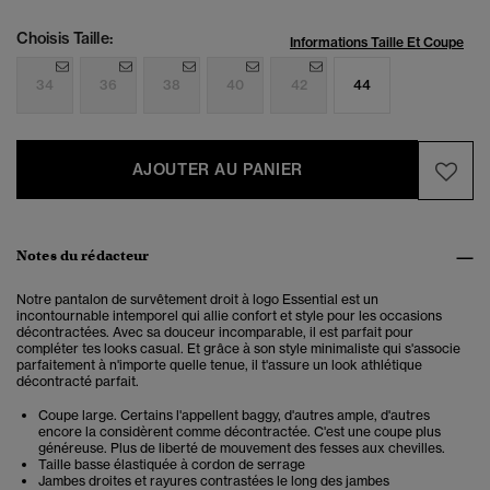
Choisis Taille:
Informations Taille Et Coupe
34
36
38
40
42
44
AJOUTER AU PANIER
Notes du rédacteur
Notre pantalon de survêtement droit à logo Essential est un
incontournable intemporel qui allie confort et style pour les occasions
décontractées. Avec sa douceur incomparable, il est parfait pour
compléter tes looks casual.
Et grâce à son style minimaliste qui s'associe
parfaitement à n'importe quelle tenue, il t'assure un look athlétique
décontracté parfait.
Coupe large. Certains l'appellent baggy, d'autres ample, d'autres
encore la considèrent comme décontractée. C'est une coupe plus
généreuse. Plus de liberté de mouvement des fesses aux chevilles.
Taille basse élastiquée à cordon de serrage
Jambes droites et rayures contrastées le long des jambes