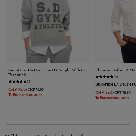
Sweat Ras Du Cou Court Et Ample Athletic
Chemise Oxford À Ma
Essentials
(4)
(1)
Disponible En Dautres C
CHF 55,93
Prix Réduit De
À
CHF 79,90
CHF 55,93
Prix Réduit D
À
CHF 79,90
Tu Économises 30 %
Tu Économises 30 %