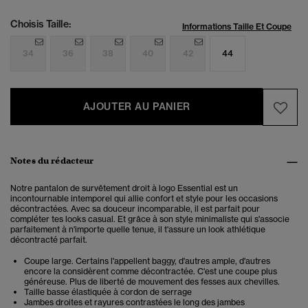
Choisis Taille:
Informations Taille Et Coupe
34
36
38
40
42
44
AJOUTER AU PANIER
Notes du rédacteur
Notre pantalon de survêtement droit à logo Essential est un
incontournable intemporel qui allie confort et style pour les occasions
décontractées. Avec sa douceur incomparable, il est parfait pour
compléter tes looks casual.
Et grâce à son style minimaliste qui s'associe
parfaitement à n'importe quelle tenue, il t'assure un look athlétique
décontracté parfait.
Coupe large. Certains l'appellent baggy, d'autres ample, d'autres
encore la considèrent comme décontractée. C'est une coupe plus
généreuse. Plus de liberté de mouvement des fesses aux chevilles.
Taille basse élastiquée à cordon de serrage
Jambes droites et rayures contrastées le long des jambes