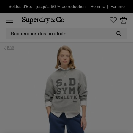
Soldes d'Été
-
jusqu'à 50 % de réduction -
Homme
|
Femme
0
BAS