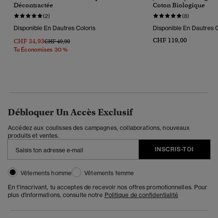
Décontractée
Coton Biologique
(2)
(8)
Disponible En Dautres Coloris
Disponible En Dautres C
CHF 119,00
CHF 34,93
Prix Réduit De
À
CHF 49,90
Tu Économises 30 %
Débloquer Un Accès Exclusif
Accédez aux coulisses des campagnes, collaborations, nouveaux
produits et ventes.
INSCRIS-TOI
Vêtements homme
Vêtements femme
En t'inscrivant, tu acceptes de recevoir nos offres promotionnelles. Pour
plus d'informations, consulte notre
Politique de confidentialité