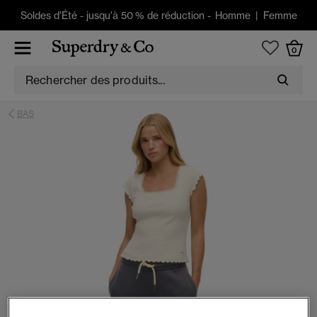
Soldes d'Été
-
jusqu'à 50 % de réduction -
Homme
|
Femme
0
BAS