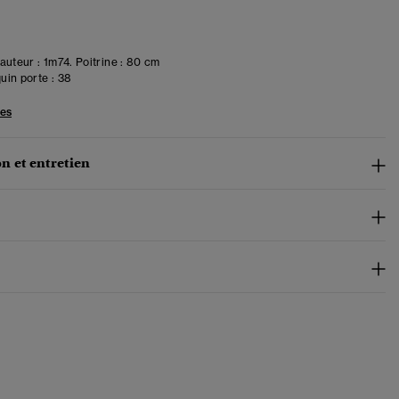
uteur : 1m74. Poitrine : 80 cm
in porte :
38
les
n et entretien