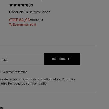
(2)
Disponible En Dautres Coloris
CHF 62,93
Prix Réduit De
À
CHF 89,90
Tu Économises 30 %
INSCRIS-TOI
Vêtements femme
tes de recevoir nos offres promotionnelles. Pour plus
 notre
Politique de confidentialité
ns