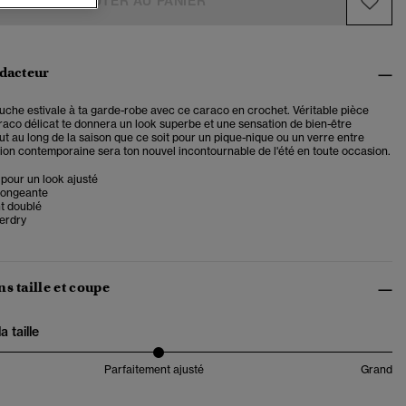
AJOUTER AU PANIER
édacteur
uche estivale à ta garde-robe avec ce caraco en crochet.
Véritable pièce
aco délicat te donnera un look superbe et une sensation de bien-être
t au long de la saison que ce soit pour un pique-nique ou un verre entre
tion contemporaine sera ton nouvel incontournable de l'été en toute occasion.
pour un look ajusté
longeante
t doublé
erdry
s taille et coupe
 taille
Parfaitement ajusté
Grand