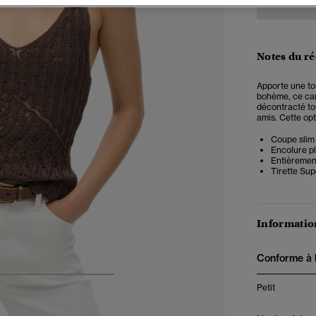
Notes du r
Apporte une to
bohème, ce car
décontracté tou
amis. Cette op
Coupe slim 
Encolure p
Entièremen
Tirette Sup
Information
Conforme à la
5
6
7
8
Petit