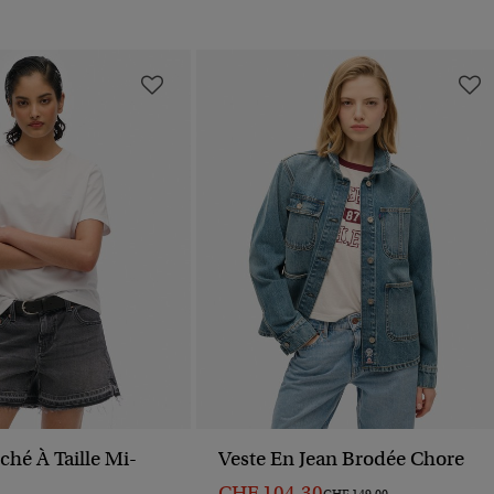
oché À Taille Mi-
Veste En Jean Brodée Chore
CHF 104,30
Prix Réduit De
À
CHF 149,00