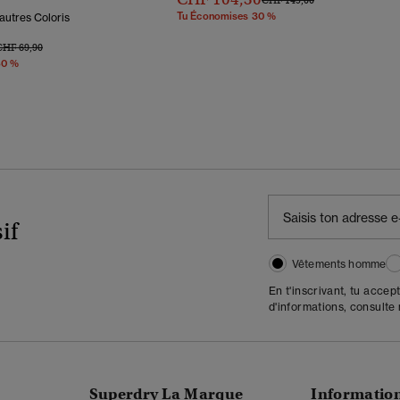
Tu Économises 30 %
autres Coloris
rix Réduit De
À
CHF 69,90
50 %
if
Vêtements homme
En t'inscrivant, tu accep
d'informations, consulte
Superdry La Marque
Informatio