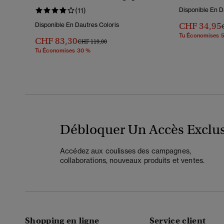
(11)
Disponible En D
CHF 34,95
Disponible En Dautres Coloris
P
Tu Économises 
CHF 83,30
Prix Réduit De
À
CHF 119,00
Tu Économises 30 %
Débloquer Un Accès Exclus
Accédez aux coulisses des campagnes,
collaborations, nouveaux produits et ventes.
Shopping en ligne
Service client