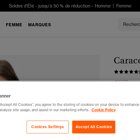
Soldes d'Été
-
jusqu'à 50 % de réduction -
Homme
|
Femme
E
FEMME
MARQUES
Caraco
CHF 55
Tu économises
anner
Choisis Taille
“Accept All Cookies”, you agree to the storing of cookies on your device to enhance 
analyze site usage, and assist in our marketing efforts.
Cookie Policy
34
3
Cookies Settings
Accept All Cookies