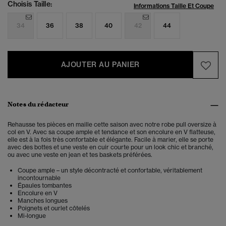
Choisis Taille:
Informations Taille Et Coupe
34
36
38
40
42
44
AJOUTER AU PANIER
Notes du rédacteur
Rehausse tes pièces en maille cette saison avec notre robe pull oversize à
col en V. Avec sa coupe ample et tendance et son encolure en V flatteuse,
elle est à la fois très confortable et élégante. Facile à marier, elle se porte
avec des bottes et une veste en cuir courte pour un look chic et branché,
ou avec une veste en jean et tes baskets préférées.
Coupe ample – un style décontracté et confortable, véritablement
incontournable
Épaules tombantes
Encolure en V
Manches longues
Poignets et ourlet côtelés
Mi-longue