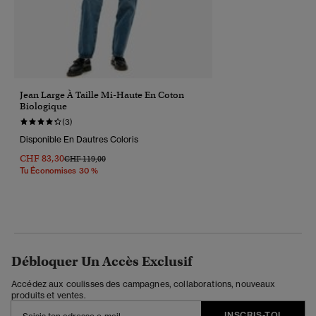
Jean Large À Taille Mi-Haute En Coton
Biologique
(3)
Disponible En Dautres Coloris
CHF 83,30
Prix Réduit De
À
CHF 119,00
Tu Économises 30 %
Débloquer Un Accès Exclusif
Accédez aux coulisses des campagnes, collaborations, nouveaux
produits et ventes.
INSCRIS-TOI