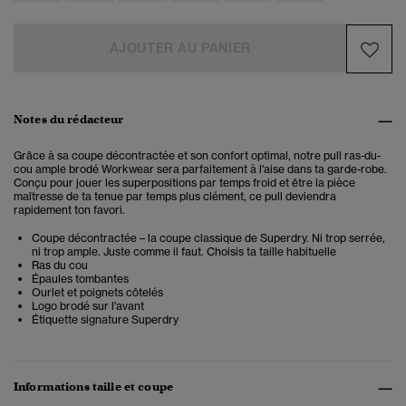
AJOUTER AU PANIER
Notes du rédacteur
Grâce à sa coupe décontractée et son confort optimal, notre pull ras-du-
cou ample brodé Workwear sera parfaitement à l'aise dans ta garde-robe.
Conçu pour jouer les superpositions par temps froid et être la pièce
maîtresse de ta tenue par temps plus clément, ce pull deviendra
rapidement ton favori.
Coupe décontractée – la coupe classique de Superdry. Ni trop serrée,
ni trop ample. Juste comme il faut. Choisis ta taille habituelle
Ras du cou
Épaules tombantes
Ourlet et poignets côtelés
Logo brodé sur l'avant
Étiquette signature Superdry
Informations taille et coupe