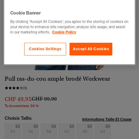
Cookie Banner
By clicking “Accept All Cookies”, you agree to the storing of cookies on
your device to enhance site navigation, analyze site usage, and assist
in our marketing efforts.
Cookie Policy
Cookies Settings
Accept All Cookies
1
2
3
4
5
Pull ras-du-cou ample brodé Workwear
(1)
Prix réduit de
à
CHF 49,95
CHF 99,90
Tu économises 50 %
Choisis Taille:
Informations Taille Et Coupe
34
36
38
40
42
44