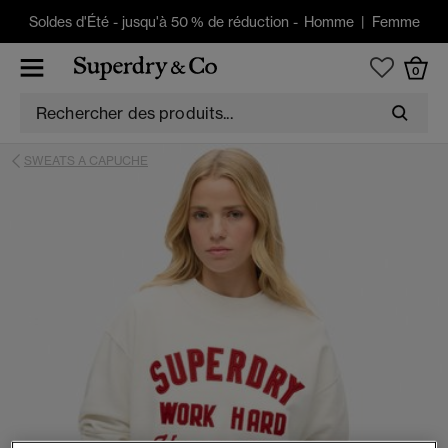
Soldes d'Été
-
jusqu'à 50 % de réduction -
Homme
|
Femme
0
SWEATS A CAPUCHE