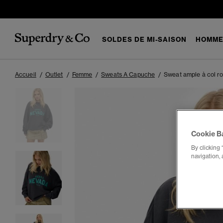
SOLDES DE MI-SAISON
HOMM
Accueil
Outlet
Femme
Sweats A Capuche
Sweat ample à col r
Cookie B
By clicking 
navigation, 