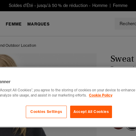
Soldes d'Été
-
jusqu'à 50 % de réduction -
Homme
|
Femme
E
FEMME
MARQUES
ond Outdoor Location
Sweat 
Locat
anner
CHF 62
“Accept All Cookies”, you agree to the storing of cookies on your device to enhance 
analyze site usage, and assist in our marketing efforts.
Cookie Policy
Tu économises
Couleur :
bl
Cookies Settings
Accept All Cookies