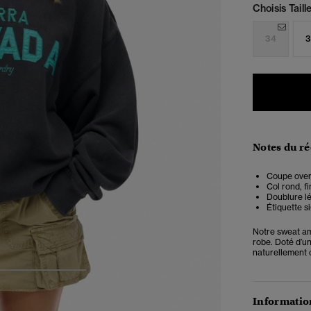
Choisis Taille
34
3
Notes du r
Coupe overs
Col rond, f
Doublure lé
Étiquette si
Notre sweat am
robe. Doté d’un
naturellement c
4
5
6
Information