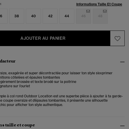
:
Informations Taille Et Coupe
6
38
40
42
44
46
48
AJOUTER AU PANIER
édacteur
ize, exagérée et super décontractée pour laisser ton style s’exprimer
initions côtelées et épaules tombantes
gèrement brossée et texte brodé sur la poitrine
gnature sur l’ourlet
ple à col rond Outdoor Location est une superbe pièce à ajouter à ta garde-
e coupe oversize et d’épaules tombantes, il présente une silhouette
hic pour afficher ton style authentique.
s taille et coupe