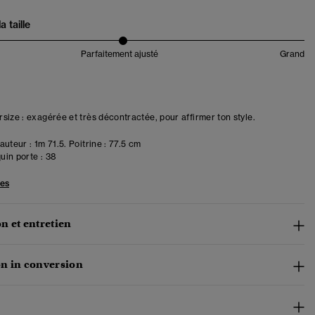
 taille
Parfaitement ajusté
Grand
size : exagérée et très décontractée, pour affirmer ton style.
uteur : 1m 71.5. Poitrine : 77.5 cm
in porte :
38
les
n et entretien
n in conversion