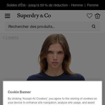
Soldes d'Été
-
jusqu'à 50 % de réduction -
Homme
|
Femme
0
T-SHIRTS
Cookie Banner
By clicking “Accept All Cookies”, you agree to the storing of cookies on
your device to enhance site navigation, analyze site usage, and assist