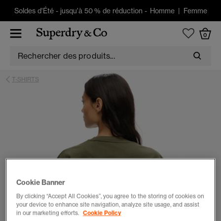
Soldes d'Été
-
jusqu'à 50 % de réduction -
Homme
|
Femme
0
T-SHIRTS
Cookie Banner
By clicking “Accept All Cookies”, you agree to the storing of cookies on
your device to enhance site navigation, analyze site usage, and assist
in our marketing efforts.
Cookie Policy