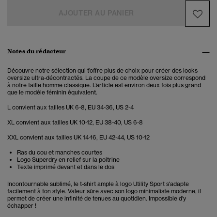
AJOUTER AU PANIER
Notes du rédacteur
Découvre notre sélection qui t’offre plus de choix pour créer des looks
oversize ultra-décontractés. La coupe de ce modèle oversize correspond
à notre taille homme classique. L’article est environ deux fois plus grand
que le modèle féminin équivalent.
L convient aux tailles UK 6-8, EU 34-36, US 2-4
XL convient aux tailles UK 10-12, EU 38-40, US 6-8
XXL convient aux tailles UK 14-16, EU 42-44, US 10-12
Ras du cou et manches courtes
Logo Superdry en relief sur la poitrine
Texte imprimé devant et dans le dos
Incontournable sublimé, le t-shirt ample à logo Utility Sport s'adapte
facilement à ton style. Valeur sûre avec son logo minimaliste moderne, il
permet de créer une infinité de tenues au quotidien. Impossible d'y
échapper !