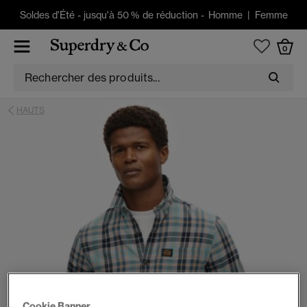
Soldes d'Été
-
jusqu'à 50 % de réduction -
Homme
|
Femme
0
HAUTS
Cookie Banner