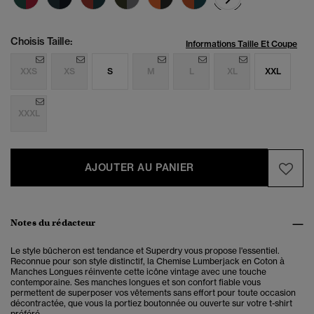
Choisis Taille:
Informations Taille Et Coupe
XXS
XS
S
M
L
XL
XXL
XXXL
AJOUTER AU PANIER
Notes du rédacteur
Le style bûcheron est tendance et Superdry vous propose l'essentiel.
Reconnue pour son style distinctif, la Chemise Lumberjack en Coton à
Manches Longues réinvente cette icône vintage avec une touche
contemporaine. Ses manches longues et son confort fiable vous
permettent de superposer vos vêtements sans effort pour toute occasion
décontractée, que vous la portiez boutonnée ou ouverte sur votre t-shirt
préféré.