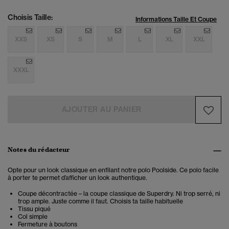
Choisis Taille:
Informations Taille Et Coupe
XXS
XS
S
M
L
XL
XXL
XXXL
AJOUTER AU PANIER
Notes du rédacteur
Opte pour un look classique en enfilant notre polo Poolside. Ce polo facile
à porter te permet d’afficher un look authentique.
Coupe décontractée – la coupe classique de Superdry. Ni trop serré, ni
trop ample. Juste comme il faut. Choisis ta taille habituelle
Tissu piqué
Col simple
Fermeture à boutons