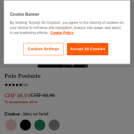
Cookie Banner
By clicking “Accept All Cookies”, you agree to the storing of cookies on
your device to enhance site navigation, analyze site usage, and assist
in our marketing efforts.
Cookie Policy
Cookies Settings
Accept All Cookies
1
2
3
4
5
6
Polo Poolside
(13)
Prix réduit de
à
CHF 48,93
CHF 69,90
Tu économises 30 %
Couleur :
bleu roi twist