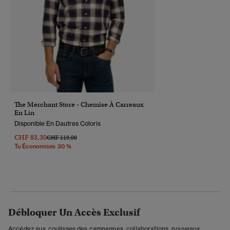
The Merchant Store - Chemise À Carreaux
En Lin
Disponible En Dautres Coloris
CHF 83,30
Prix Réduit De
À
CHF 119,00
Tu Économises 30 %
Débloquer Un Accès Exclusif
Accédez aux coulisses des campagnes, collaborations, nouveaux