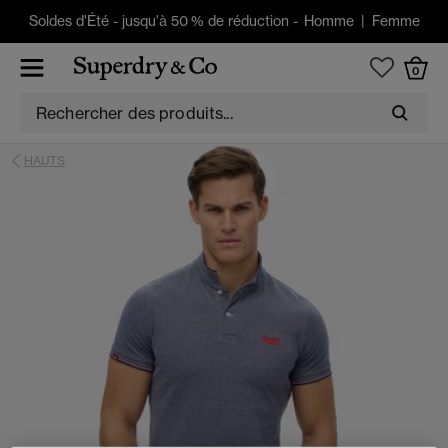
Soldes d'Été
-
jusqu'à 50 % de réduction -
Homme
|
Femme
0
HAUTS