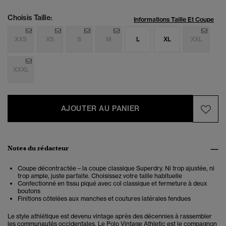
Choisis Taille:
Informations Taille Et Coupe
XXS
XS
S
M
L
XL
XXL
XXXL
AJOUTER AU PANIER
Notes du rédacteur
Coupe décontractée – la coupe classique Superdry. Ni trop ajustée, ni
trop ample, juste parfaite. Choisissez votre taille habituelle
Confectionné en tissu piqué avec col classique et fermeture à deux
boutons
Finitions côtelées aux manches et coutures latérales fendues
Le style athlétique est devenu vintage après des décennies à rassembler
les communautés occidentales. Le
Polo Vintage Athletic est le compagnon