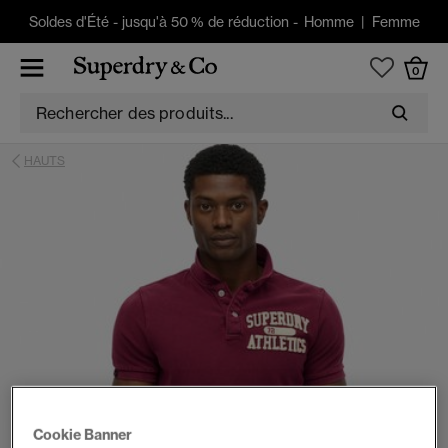
Soldes d'Été
-
jusqu'à 50 % de réduction -
Homme
|
Femme
0
HAUTS
Cookie Banner