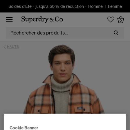
Soldes d'Été
-
jusqu'à 50 % de réduction -
Homme
|
Femme
0
HAUTS
Cookie Banner