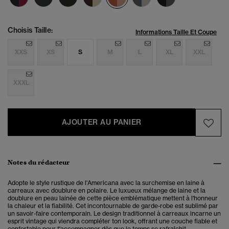
Choisis Taille:
Informations Taille Et Coupe
XXS
XS
S
M
L
XL
XXL
XXXL
AJOUTER AU PANIER
Notes du rédacteur
Adopte le style rustique de l'Americana avec la surchemise en laine à
carreaux avec doublure en polaire. Le luxueux mélange de laine et la
doublure en peau lainée de cette pièce emblématique mettent à l'honneur
la chaleur et la fiabilité. Cet incontournable de garde-robe est sublimé par
un savoir-faire contemporain. Le design traditionnel à carreaux incarne un
esprit vintage qui viendra compléter ton look, offrant une couche fiable et
confortable pour t'accompagner dès que le temps se rafraîchit.