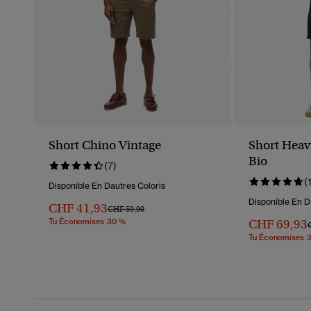
Short Chino Vintage
Short Heav
Bio
(7)
(
Disponible En Dautres Coloris
Disponible En D
CHF 41,93
Prix Réduit De
À
CHF 59,90
Tu Économises 30 %
CHF 69,93
P
Tu Économises 