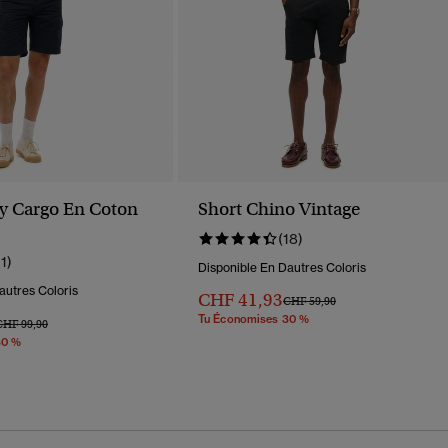
y Cargo En Coton
Short Chino Vintage
(18)
11)
Disponible En Dautres Coloris
autres Coloris
CHF 41,93
Prix Réduit De
À
CHF 59,90
Tu Économises 30 %
rix Réduit De
À
CHF 99,90
30 %