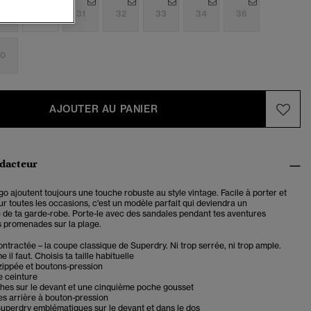
9
30
31
32
33
34
36
0
AJOUTER AU PANIER
édacteur
o ajoutent toujours une touche robuste au style vintage. Facile à porter et
r toutes les occasions, c'est un modèle parfait qui deviendra un
 de ta garde-robe. Porte-le avec des sandales pendant tes aventures
es promenades sur la plage.
tractée – la coupe classique de Superdry. Ni trop serrée, ni trop ample.
il faut. Choisis ta taille habituelle
zippée et boutons-pression
e ceinture
hes sur le devant et une cinquième poche gousset
s arrière à bouton-pression
uperdry emblématiques sur le devant et dans le dos