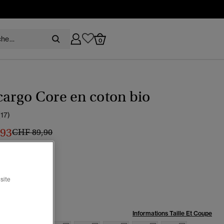
0
cargo Core en coton bio
(17)
,93
Prix réduit de
à
CHF 89,90
 30 %
u marine éclipse
sélectionné
site
:
Informations Taille Et Coupe