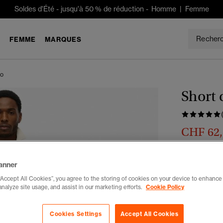
Soldes d'Été
-
jusqu'à 50 % de réduction -
Homme
|
Femme
E
FEMME
MARQUES
io
Short 
CHF 62
Tu économises
Couleur :
ble
anner
“Accept All Cookies”, you agree to the storing of cookies on your device to enhance 
analyze site usage, and assist in our marketing efforts.
Cookie Policy
Choisis Taille
Cookies Settings
Accept All Cookies