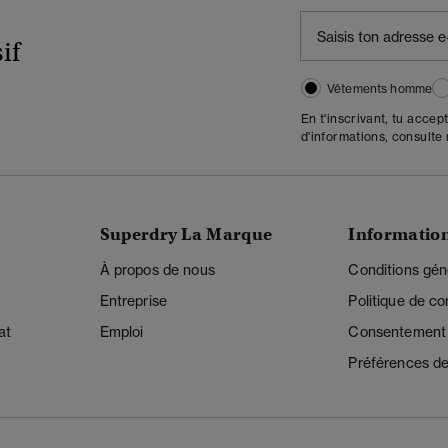
if
Vêtements homme
En t'inscrivant, tu accep
d'informations, consulte
Superdry La Marque
Informatio
À propos de nous
Conditions gén
Entreprise
Politique de con
at
Emploi
Consentement r
Préférences de