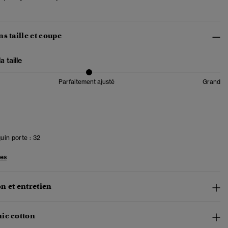
s taille et coupe
 taille
Parfaitement ajusté
Grand
in porte :
32
les
n et entretien
ic cotton