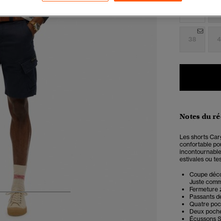
28
2
38
4
Notes du r
Les shorts Carg
confortable pou
incontournable
estivales ou t
Coupe décon
Juste comme 
Fermeture 
Passants d
4
5
6
7
Quatre poc
Deux poche
Écussons S