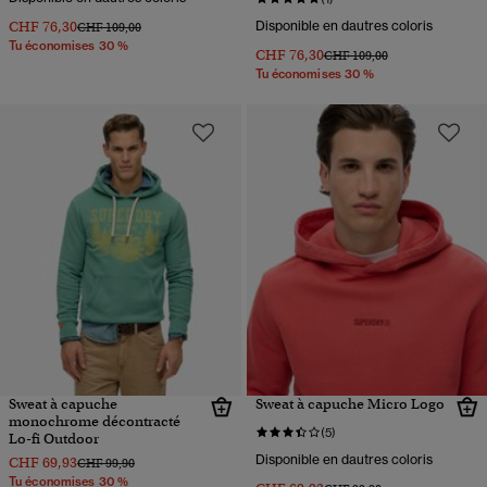
CHF 76,30
Disponible en dautres coloris
Prix réduit de
à
CHF 109,00
Tu économises 30 %
CHF 76,30
Prix réduit de
à
CHF 109,00
Tu économises 30 %
Sweat à capuche
Sweat à capuche Micro Logo
monochrome décontracté
(5)
Lo-fi Outdoor
Disponible en dautres coloris
CHF 69,93
Prix réduit de
à
CHF 99,90
Tu économises 30 %