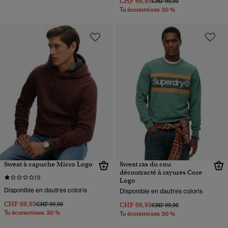
CHF 69,93
Prix réduit de
à
CHF 99,90
Tu économises 30 %
Sweat à capuche Micro Logo
Sweat ras du cou
décontracté à rayures Core
(1)
Logo
Disponible en dautres coloris
Disponible en dautres coloris
CHF 69,93
Prix réduit de
à
CHF 99,90
CHF 69,93
Prix réduit de
à
CHF 99,90
Tu économises 30 %
Tu économises 30 %