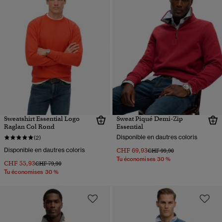
Sweatshirt Essential Logo
Sweat Piqué Demi-Zip
Raglan Col Rond
Essential
Disponible en dautres coloris
(2)
Disponible en dautres coloris
CHF 69,93
Prix réduit de
à
CHF 99,90
Tu économises 30 %
CHF 55,93
Prix réduit de
à
CHF 79,90
Tu économises 30 %