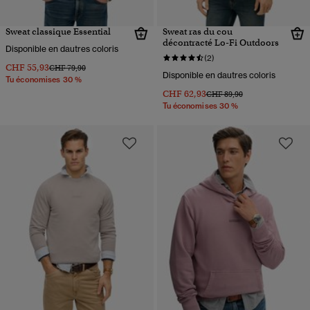
Sweat classique Essential
Sweat ras du cou
décontracté Lo-Fi Outdoors
Disponible en dautres coloris
(2)
CHF 55,93
Prix réduit de
à
CHF 79,90
Disponible en dautres coloris
Tu économises 30 %
CHF 62,93
Prix réduit de
à
CHF 89,90
Tu économises 30 %