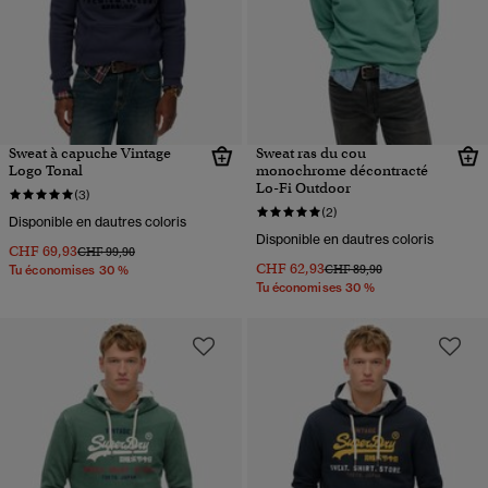
Sweat à capuche Vintage
Sweat ras du cou
Logo Tonal
monochrome décontracté
Lo-Fi Outdoor
(3)
(2)
Disponible en dautres coloris
Disponible en dautres coloris
CHF 69,93
Prix réduit de
à
CHF 99,90
CHF 62,93
Prix réduit de
à
CHF 89,90
Tu économises 30 %
Tu économises 30 %