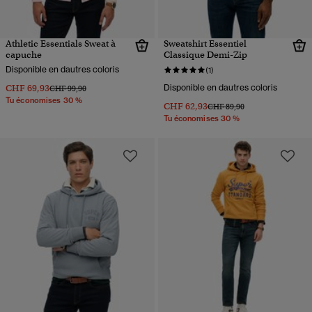
Athletic Essentials Sweat à
Sweatshirt Essentiel
capuche
Classique Demi-Zip
Disponible en dautres coloris
(1)
CHF 69,93
Disponible en dautres coloris
Prix réduit de
à
CHF 99,90
Tu économises 30 %
CHF 62,93
Prix réduit de
à
CHF 89,90
Tu économises 30 %