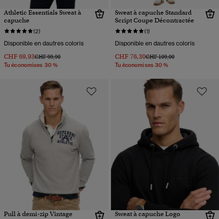
Athletic Essentials Sweat à
Sweat à capuche Standard
capuche
Script Coupe Décontractée
(2)
(1)
Disponible en dautres coloris
Disponible en dautres coloris
CHF 69,93
CHF 76,30
Prix réduit de
à
Prix réduit de
à
CHF 99,90
CHF 109,00
Tu économises 30 %
Tu économises 30 %
Pull à demi-zip Vintage
Sweat à capuche Logo