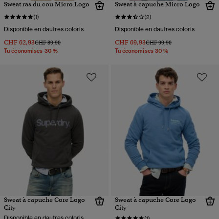
Sweat ras du cou Micro Logo
Sweat à capuche Micro Logo
(1)
(2)
Disponible en dautres coloris
Disponible en dautres coloris
CHF 62,93
CHF 69,93
Prix réduit de
à
Prix réduit de
à
CHF 89,90
CHF 99,90
Tu économises 30 %
Tu économises 30 %
Sweat à capuche Core Logo
Sweat à capuche Core Logo
City
City
Disponible en dautres coloris
(1)