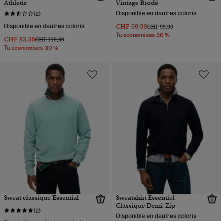
Athletic
Vintage Brodé
Disponible en dautres coloris
(2)
Disponible en dautres coloris
CHF 69,93
Prix réduit de
à
CHF 99,90
Tu économises 30 %
CHF 83,30
Prix réduit de
à
CHF 119,00
Tu économises 30 %
Sweat classique Essential
Sweatshirt Essentiel
Classique Demi-Zip
(2)
Disponible en dautres coloris