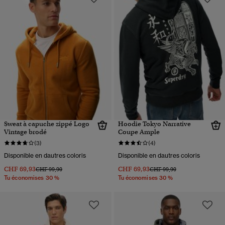
Sweat à capuche zippé Logo
Hoodie Tokyo Narrative
Vintage brodé
Coupe Ample
(3)
(4)
Disponible en dautres coloris
Disponible en dautres coloris
CHF 69,93
CHF 69,93
Prix réduit de
à
Prix réduit de
à
CHF 99,90
CHF 99,90
Tu économises 30 %
Tu économises 30 %