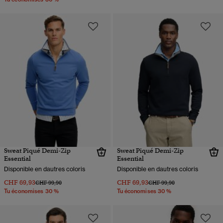
Sweat Piqué Demi-Zip
Sweat Piqué Demi-Zip
Essential
Essential
Disponible en dautres coloris
Disponible en dautres coloris
CHF 69,93
CHF 69,93
Prix réduit de
à
Prix réduit de
à
CHF 99,90
CHF 99,90
Tu économises 30 %
Tu économises 30 %