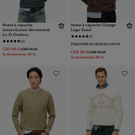
Sweat à capuche
Sweat à capuche Vintage
monochrome décontracté
Logo Tonal
Lo-Fi Outdoor
(1)
(2)
Disponible en dautres coloris
CHF 69,93
Prix réduit de
à
CHF 99,90
CHF 69,93
Prix réduit de
à
CHF 99,90
Tu économises 30 %
Tu économises 30 %