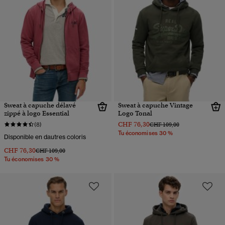
Sweat à capuche délavé
Sweat à capuche Vintage
zippé à logo Essential
Logo Tonal
CHF 76,30
Prix réduit de
à
(8)
CHF 109,00
Tu économises 30 %
Disponible en dautres coloris
CHF 76,30
Prix réduit de
à
CHF 109,00
Tu économises 30 %