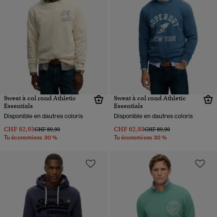
Sweat à col rond Athletic
Sweat à col rond Athletic
Essentials
Essentials
Disponible en dautres coloris
Disponible en dautres coloris
CHF 62,93
CHF 62,93
Prix réduit de
à
Prix réduit de
à
CHF 89,90
CHF 89,90
Tu économises 30 %
Tu économises 30 %