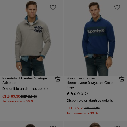
Sweatshirt Henley Vintage
Sweat ras du cou
Athletic
décontracté à rayures Core
Logo
Disponible en dautres coloris
(2)
CHF 83,30
Prix réduit de
à
CHF 119,00
Disponible en dautres coloris
Tu économises 30 %
CHF 69,93
Prix réduit de
à
CHF 99,90
Tu économises 30 %