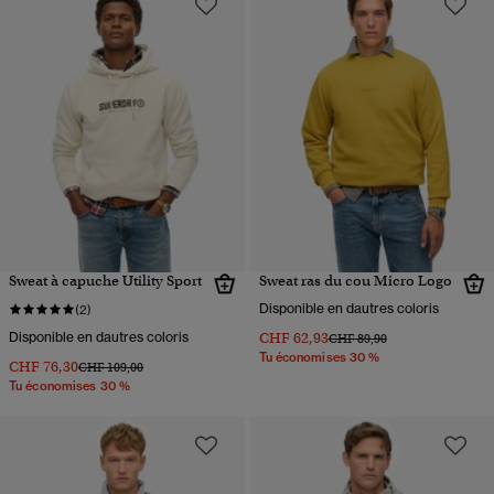
Sweat à capuche Utility Sport
Sweat ras du cou Micro Logo
Disponible en dautres coloris
(2)
Disponible en dautres coloris
CHF 62,93
Prix réduit de
à
CHF 89,90
Tu économises 30 %
CHF 76,30
Prix réduit de
à
CHF 109,00
Tu économises 30 %