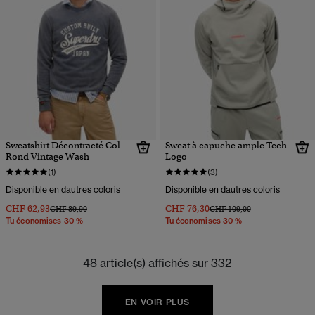
Sweatshirt Décontracté Col
Sweat à capuche ample Tech
Rond Vintage Wash
Logo
(1)
(3)
Disponible en dautres coloris
Disponible en dautres coloris
CHF 62,93
CHF 76,30
Prix réduit de
à
Prix réduit de
à
CHF 89,90
CHF 109,00
Tu économises 30 %
Tu économises 30 %
48 article(s) affichés sur 332
EN VOIR PLUS