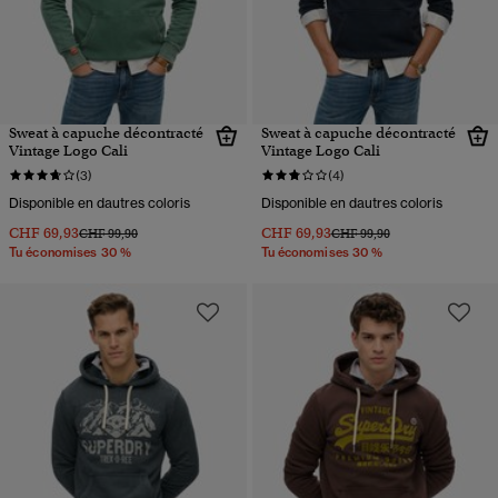
Sweat à capuche décontracté
Sweat à capuche décontracté
Vintage Logo Cali
Vintage Logo Cali
(3)
(4)
Disponible en dautres coloris
Disponible en dautres coloris
CHF 69,93
CHF 69,93
Prix réduit de
à
Prix réduit de
à
CHF 99,90
CHF 99,90
Tu économises 30 %
Tu économises 30 %