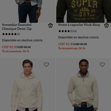
Sweatshirt Essentiel
Sweat à capuche Work Shop
Classique Demi-Zip
(4)
(1)
Disponible en dautres coloris
Disponible en dautres coloris
CHF 62,93
Prix réduit de
à
CHF 89,90
CHF 62,93
Prix réduit de
à
CHF 89,90
Tu économises 30 %
Tu économises 30 %