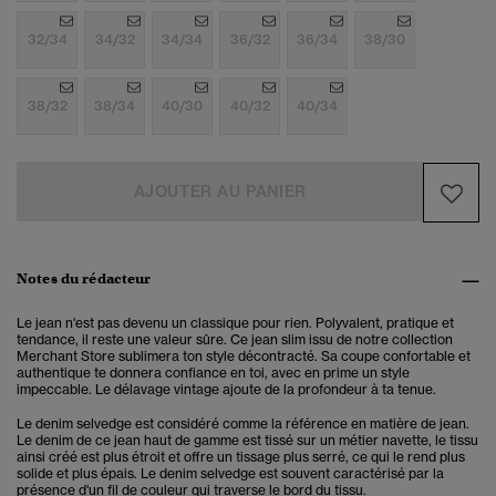
32/34
34/32
34/34
36/32
36/34
38/30
38/32
38/34
40/30
40/32
40/34
AJOUTER AU PANIER
Notes du rédacteur
Le jean n'est pas devenu un classique pour rien. Polyvalent, pratique et
tendance, il reste une valeur sûre. Ce jean slim issu de notre collection
Merchant Store sublimera ton style décontracté. Sa coupe confortable et
authentique te donnera confiance en toi, avec en prime un style
impeccable. Le délavage vintage ajoute de la profondeur à ta tenue.
Le denim selvedge est considéré comme la référence en matière de jean.
Le denim de ce jean haut de gamme est tissé sur un métier navette, le tissu
ainsi créé est plus étroit et offre un tissage plus serré, ce qui le rend plus
solide et plus épais. Le denim selvedge est souvent caractérisé par la
présence d'un fil de couleur qui traverse le bord du tissu.