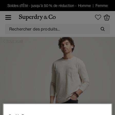
Soldes d'Été
-
jusqu'à 50 % de réduction -
Homme
|
Femme
0
TOUT VOIR