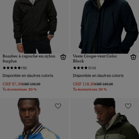
Bomber à capuche en nylon
Veste Coupe-vent Color
Surplus
Block
(19)
(4)
Disponible en dautres coloris
Disponible en dautres coloris
CHF 97,30
CHF 118,30
Prix réduit de
à
Prix réduit de
à
CHF 139,00
CHF 169,00
Tu économises 30 %
Tu économises 30 %