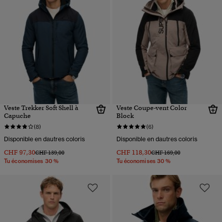
Veste Trekker Soft Shell à
Veste Coupe-vent Color
Capuche
Block
(8)
(6)
Disponible en dautres coloris
Disponible en dautres coloris
CHF 97,30
CHF 118,30
Prix réduit de
à
Prix réduit de
à
CHF 139,00
CHF 169,00
Tu économises 30 %
Tu économises 30 %