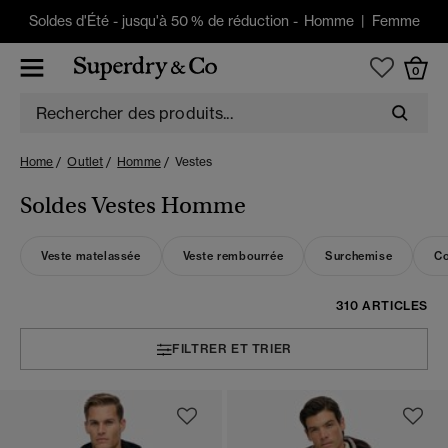
Soldes d'Été
-
jusqu'à 50 % de réduction -
Homme
|
Femme
0
Home
Outlet
Homme
Vestes
Soldes Vestes Homme
Veste matelassée
Veste rembourrée
Surchemise
Co
310 ARTICLES
FILTRER ET TRIER