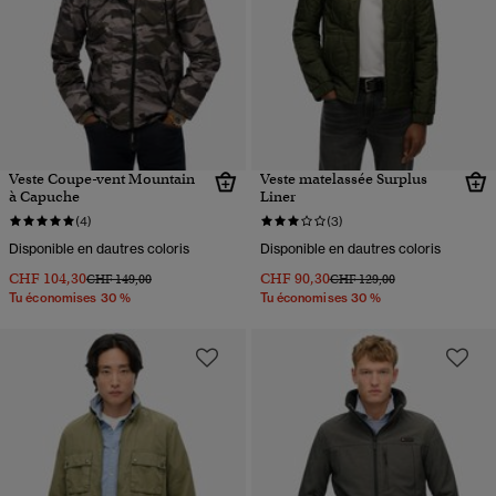
Veste Coupe-vent Mountain
Veste matelassée Surplus
à Capuche
Liner
(4)
(3)
Disponible en dautres coloris
Disponible en dautres coloris
CHF 104,30
CHF 90,30
Prix réduit de
à
Prix réduit de
à
CHF 149,00
CHF 129,00
Tu économises 30 %
Tu économises 30 %