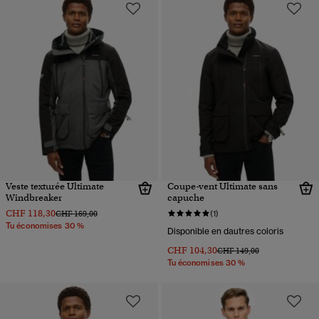
Veste texturée Ultimate
Coupe-vent Ultimate sans
Windbreaker
capuche
CHF 118,30
Prix réduit de
à
CHF 169,00
(1)
Tu économises 30 %
Disponible en dautres coloris
CHF 104,30
Prix réduit de
à
CHF 149,00
Tu économises 30 %