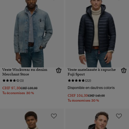
Veste Workwear en denim
Veste matelassée à capuche
Merchant Store
Fuji Sport
(3)
(22)
CHF 97,30
Disponible en dautres coloris
Prix réduit de
à
CHF 139,00
Tu économises 30 %
CHF 104,30
Prix réduit de
à
CHF 149,00
Tu économises 30 %