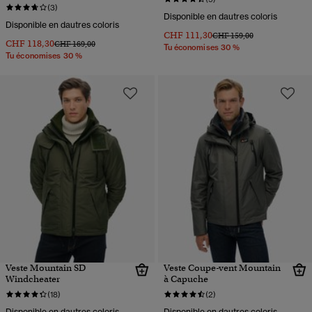
(3)
Disponible en dautres coloris
Disponible en dautres coloris
CHF 111,30
Prix réduit de
à
CHF 159,00
CHF 118,30
Prix réduit de
à
CHF 169,00
Tu économises 30 %
Tu économises 30 %
Veste Mountain SD
Veste Coupe-vent Mountain
Windcheater
à Capuche
(18)
(2)
Disponible en dautres coloris
Disponible en dautres coloris