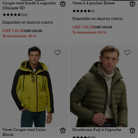
Coupe-vent brodé à capuche
Veste à 4 poches Estate
Ultimate SD
(1)
(26)
Disponible en dautres coloris
Disponible en dautres coloris
CHF 139,30
Prix réduit de
à
CHF 199,00
CHF 118,30
Prix réduit de
à
CHF 169,00
Tu économises 30 %
Tu économises 30 %
Veste Coupe-vent Color
Doudoune Fuji à Capuche
Block
(9)