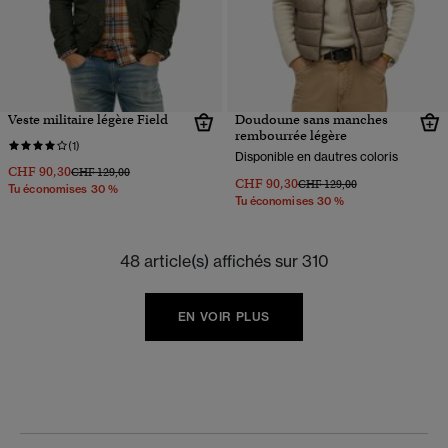
Veste militaire légère Field
Doudoune sans manches
rembourrée légère
(1)
Disponible en dautres coloris
CHF 90,30
Prix réduit de
à
CHF 129,00
CHF 90,30
Prix réduit de
à
CHF 129,00
Tu économises 30 %
Tu économises 30 %
48 article(s) affichés sur 310
EN VOIR PLUS