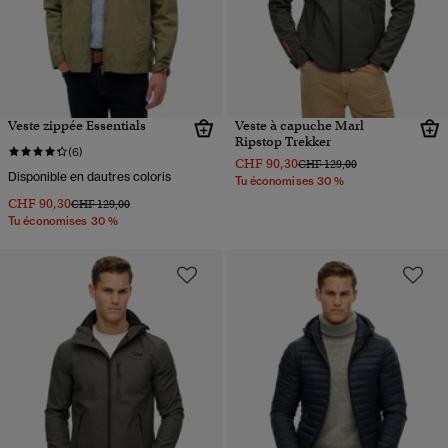
Veste zippée Essentials
Veste à capuche Marl
Ripstop Trekker
(6)
CHF 90,30
Prix réduit de
à
CHF 129,00
Disponible en dautres coloris
Tu économises 30 %
CHF 90,30
Prix réduit de
à
CHF 129,00
Tu économises 30 %