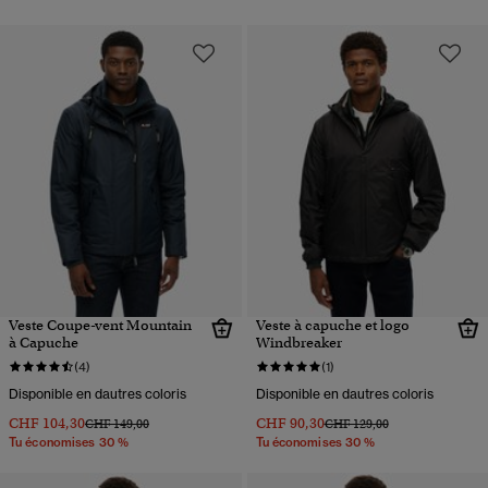
Veste Coupe-vent Mountain
Veste à capuche et logo
à Capuche
Windbreaker
(4)
(1)
Disponible en dautres coloris
Disponible en dautres coloris
CHF 104,30
CHF 90,30
Prix réduit de
à
Prix réduit de
à
CHF 149,00
CHF 129,00
Tu économises 30 %
Tu économises 30 %