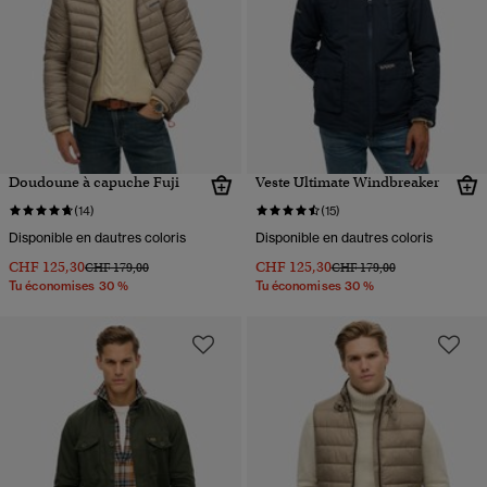
Doudoune à capuche Fuji
Veste Ultimate Windbreaker
(14)
(15)
Disponible en dautres coloris
Disponible en dautres coloris
CHF 125,30
CHF 125,30
Prix réduit de
à
Prix réduit de
à
CHF 179,00
CHF 179,00
Tu économises 30 %
Tu économises 30 %