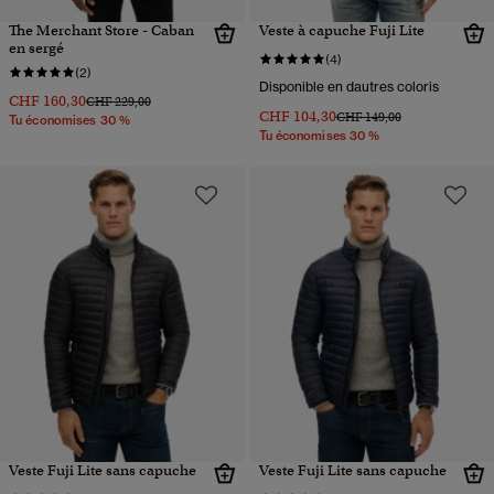
The Merchant Store - Caban
Veste à capuche Fuji Lite
en sergé
(4)
(2)
Disponible en dautres coloris
CHF 160,30
Prix réduit de
à
CHF 229,00
CHF 104,30
Prix réduit de
à
CHF 149,00
Tu économises 30 %
Tu économises 30 %
Veste Fuji Lite sans capuche
Veste Fuji Lite sans capuche