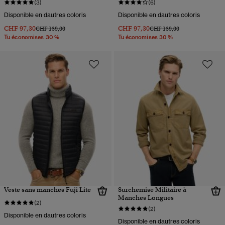
(3)
(6)
Disponible en dautres coloris
Disponible en dautres coloris
CHF 97,30
CHF 97,30
Prix réduit de
à
Prix réduit de
à
CHF 139,00
CHF 139,00
Tu économises 30 %
Tu économises 30 %
Veste sans manches Fuji Lite
Surchemise Militaire à
Manches Longues
(2)
(2)
Disponible en dautres coloris
Disponible en dautres coloris