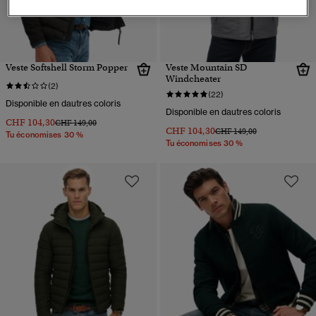
Veste Softshell Storm Popper
Veste Mountain SD
Windcheater
(2)
(22)
Disponible en dautres coloris
Disponible en dautres coloris
CHF 104,30
Prix réduit de
à
CHF 149,00
CHF 104,30
Prix réduit de
à
CHF 149,00
Tu économises 30 %
Tu économises 30 %