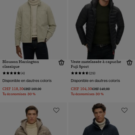
Blouson Harrington
Veste matelassée à capuche
classique
Fuji Sport
(4)
(29)
Disponible en dautres coloris
Disponible en dautres coloris
CHF 118,30
CHF 104,30
Prix réduit de
à
Prix réduit de
à
CHF 169,00
CHF 149,00
Tu économises 30 %
Tu économises 30 %