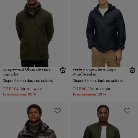
Coupe-vent Ultimate sans
Veste à capuche et logo
capuche
Windbreaker
Disponible en dautres coloris
Disponible en dautres coloris
CHF 104,30
CHF 90,30
Prix réduit de
à
Prix réduit de
à
CHF 149,00
CHF 129,00
Tu économises 30 %
Tu économises 30 %