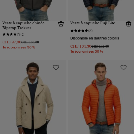
Veste à capuche chinée
Veste à capuche Fuji Lite
Ripstop Trekker
(3)
(5)
Disponible en dautres coloris
CHF 97,30
Prix réduit de
à
CHF 139,00
CHF 104,30
Prix réduit de
à
CHF 149,00
Tu économises 30 %
Tu économises 30 %