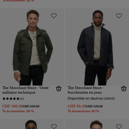
Tu économises 30 %
The Merchant Store - Veste
The Merchant Store -
militaire technique
Surchemise en jean
Disponible en dautres coloris
(4)
CHF 160,30
CHF 90,30
Prix réduit de
à
Prix réduit de
à
CHF 229,00
CHF 129,00
Tu économises 30 %
Tu économises 30 %