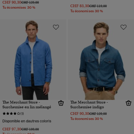
CHF 90,30
Prix réduit de
à
CHF 129,00
CHF 83,30
Prix réduit de
à
CHF 119,00
Tu économises 30 %
Tu économises 30 %
The Merchant Store -
The Merchant Store -
Surchemise en lin mélangé
Surchemise indigo
CHF 90,30
Prix réduit de
à
(1)
CHF 129,00
Tu économises 30 %
Disponible en dautres coloris
CHF 97,30
Prix réduit de
à
CHF 139,00