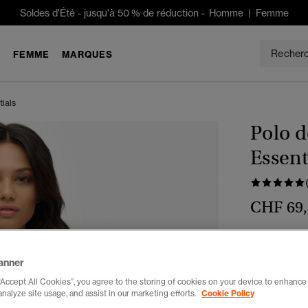
Soldes d'Été
-
jusqu'à 50 % de réduction -
Homme
|
Femme
E
FEMME
MARQUES
tials
Polo d
Essent
CHF 69
Couleur :
gri
anner
“Accept All Cookies”, you agree to the storing of cookies on your device to enhance 
analyze site usage, and assist in our marketing efforts.
Cookie Policy
Choisis Taille