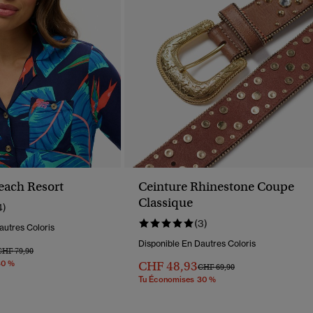
each Resort
Ceinture Rhinestone Coupe
Classique
4)
(3)
autres Coloris
Disponible En Dautres Coloris
rix Réduit De
À
CHF 79,90
30 %
CHF 48,93
Prix Réduit De
À
CHF 69,90
Tu Économises 30 %