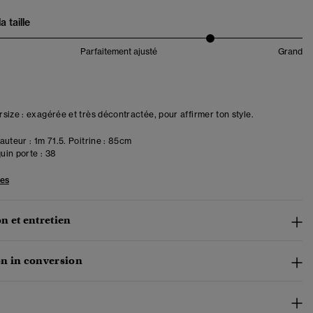
 taille
Parfaitement ajusté
Grand
size : exagérée et très décontractée, pour affirmer ton style.
uteur : 1m 71.5. Poitrine : 85cm
in porte :
38
les
n et entretien
n in conversion