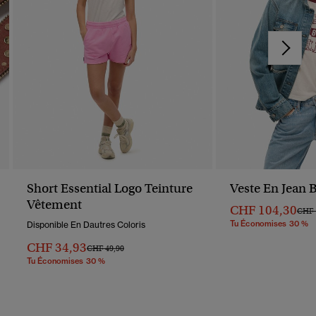
Short Essential Logo Teinture
Veste En Jean 
Vêtement
CHF 104,30
Prix 
CHF 
Tu Économises 30 %
Disponible En Dautres Coloris
CHF 34,93
Prix Réduit De
À
CHF 49,90
Tu Économises 30 %