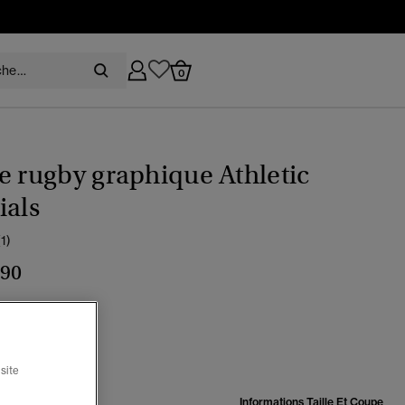
0
e rugby graphique Athletic
ials
(1)
,90
s glacier chiné
sélectionné
site
:
Informations Taille Et Coupe