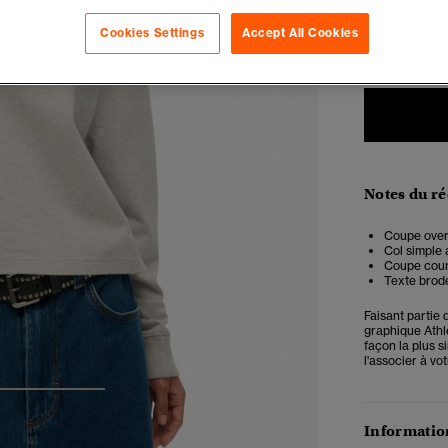
Cookies Settings
Accept All Cookies
34
3
Notes du r
Coupe overs
Col simple
Coupe cour
Texte brodé
Faisant partie 
graphique Athle
façon la plus 
l'associer à vo
3
4
5
Information