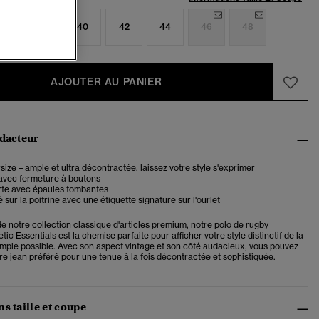
6
38
40
42
44
46
48
AJOUTER AU PANIER
édacteur
ize – ample et ultra décontractée, laissez votre style s'exprimer
 avec fermeture à boutons
te avec épaules tombantes
 sur la poitrine avec une étiquette signature sur l'ourlet
de notre collection classique d'articles premium, notre polo de rugby
tic Essentials est la chemise parfaite pour afficher votre style distinctif de la
simple possible. Avec son aspect vintage et son côté audacieux, vous pouvez
tre jean préféré pour une tenue à la fois décontractée et sophistiquée.
s taille et coupe