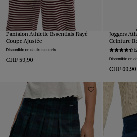
Pantalon Athletic Essentials Rayé
Joggers Ath
APERÇU RAPIDE
Coupe Ajustée
Ceinture R
Disponible en dautres coloris
(
CHF 59,90
Disponible en da
CHF 69,90