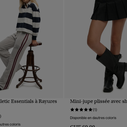
letic Essentials à Rayures
Mini-jupe plissée avec sh
APERÇU RAPIDE
APERÇU RAPIDE
(1)
)
Disponible en dautres coloris
utres coloris