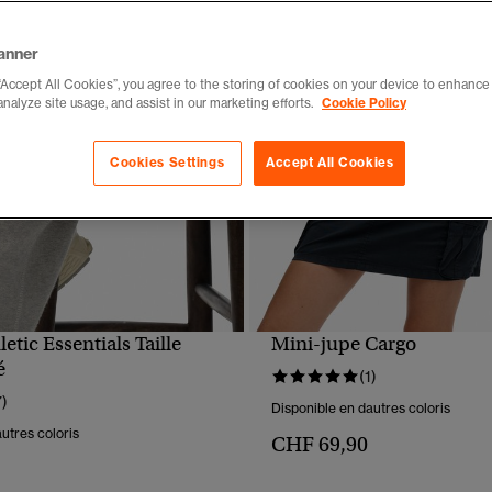
anner
“Accept All Cookies”, you agree to the storing of cookies on your device to enhance 
analyze site usage, and assist in our marketing efforts.
Cookie Policy
Cookies Settings
Accept All Cookies
etic Essentials Taille
Mini-jupe Cargo
APERÇU RAPIDE
APERÇU RAPIDE
é
(1)
7)
Disponible en dautres coloris
utres coloris
CHF 69,90