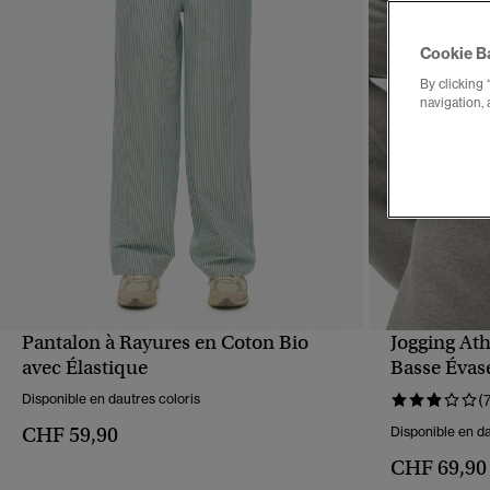
Cookie B
By clicking 
navigation, 
Pantalon à Rayures en Coton Bio
Jogging Athl
APERÇU RAPIDE
avec Élastique
Basse Évas
Disponible en dautres coloris
(
CHF 59,90
Disponible en da
CHF 69,90