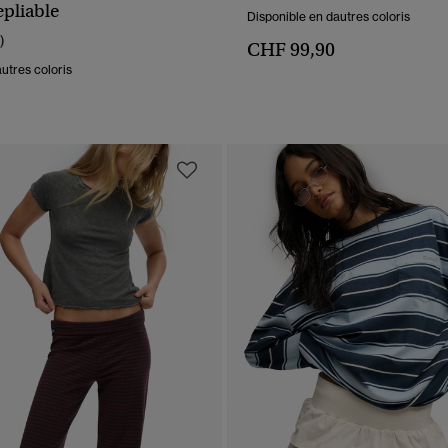
APERÇU RAPIDE
APERÇU RAPIDE
epliable
Disponible en dautres coloris
)
CHF 99,90
utres coloris