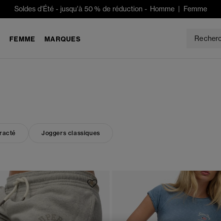
Soldes d'Été
-
jusqu'à 50 % de réduction -
Homme
|
Femme
E
FEMME
MARQUES
racté
Joggers classiques