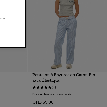
site
Pantalon à Rayures en Coton Bio
APERÇU RAPIDE
avec Élastique
(4)
Disponible en dautres coloris
CHF 59,90