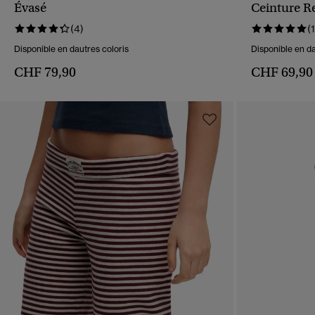
APERÇU RAPIDE
Évasé
Ceinture R
(4)
(1
Disponible en dautres coloris
Disponible en da
CHF 79,90
CHF 69,90