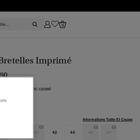
0
Bretelles Imprimé
,90
ses des prés blanc cassé
sélectionné
site
:
Informations Taille Et Coupe
6
38
40
42
44
46
48