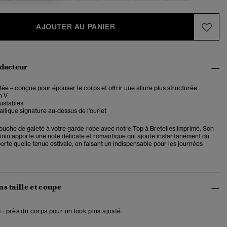
AJOUTER AU PANIER
édacteur
ée – conçue pour épouser le corps et offrir une allure plus structurée
n V
justables
llique signature au-dessus de l'ourlet
ouche de gaieté à votre garde-robe avec notre Top à Bretelles Imprimé. Son
minin apporte une note délicate et romantique qui ajoute instantanément du
rte quelle tenue estivale, en faisant un indispensable pour les journées
s taille et coupe
 : près du corps pour un look plus ajusté.