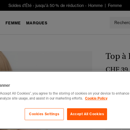
Soldes d'Été
-
jusqu'à 50 % de réduction -
Homme
|
Femme
E
FEMME
MARQUES
Top à 
CHF 39
Couleur :
Ro
anner
“Accept All Cookies”, you agree to the storing of cookies on your device to enhance 
analyze site usage, and assist in our marketing efforts.
Cookie Policy
Choisis Taille
Cookies Settings
Accept All Cookies
34
3