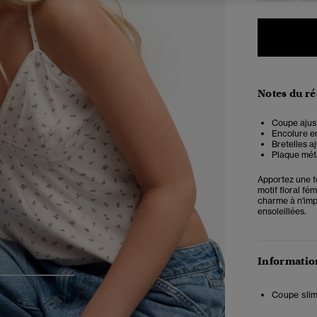
Notes du r
Coupe ajust
Encolure e
Bretelles a
Plaque méta
Apportez une t
motif floral fé
charme à n'impo
ensoleillées.
Information
3
4
5
Coupe slim