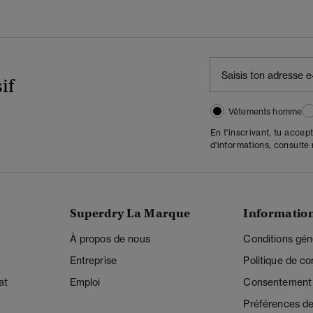
if
Vêtements homme
En t'inscrivant, tu accep
d'informations, consulte
Superdry La Marque
Informatio
À propos de nous
Conditions gén
Entreprise
Politique de con
at
Emploi
Consentement r
Préférences de