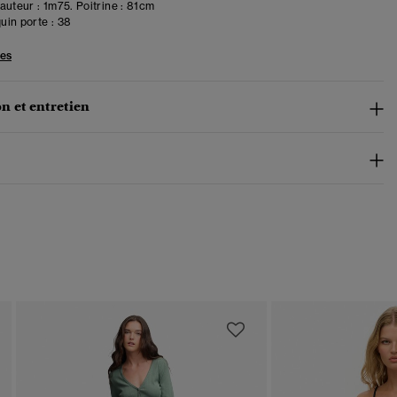
uteur : 1m75. Poitrine : 81cm
in porte :
38
les
n et entretien