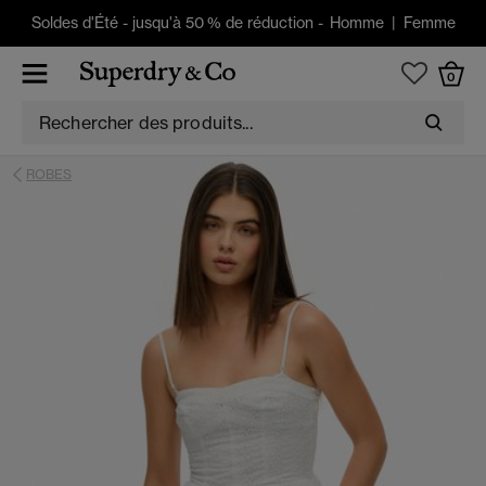
Soldes d'Été
-
jusqu'à 50 % de réduction -
Homme
|
Femme
0
ROBES