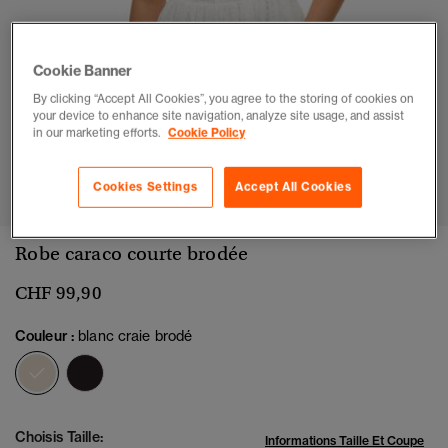
Cookie Banner
By clicking “Accept All Cookies”, you agree to the storing of cookies on
your device to enhance site navigation, analyze site usage, and assist
in our marketing efforts.
Cookie Policy
1
2
3
4
5
6
7
Cookies Settings
Accept All Cookies
Robe caraco courte brodée
CHF 99,90
Couleur :
blanc craie brodé
sélectionné
Choisis Taille:
Informations Taille Et Coupe