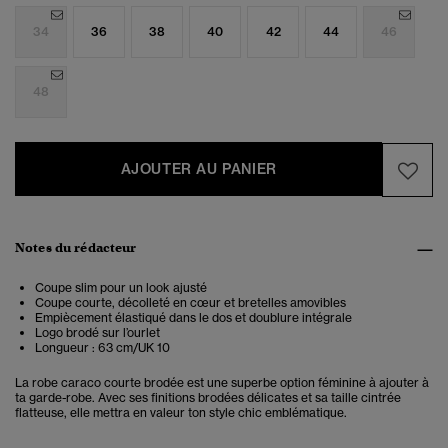
34
36
38
40
42
44
46
48
AJOUTER AU PANIER
Notes du rédacteur
Coupe slim pour un look ajusté
Coupe courte, décolleté en cœur et bretelles amovibles
Empiècement élastiqué dans le dos et doublure intégrale
Logo brodé sur l’ourlet
Longueur : 63 cm/UK 10
La robe caraco courte brodée est une superbe option féminine à ajouter à
ta garde-robe. Avec ses finitions brodées délicates et sa taille cintrée
flatteuse, elle mettra en valeur ton style chic emblématique.