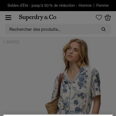
Soldes d'Été
-
jusqu'à 50 % de réduction -
Homme
|
Femme
0
SHORTS