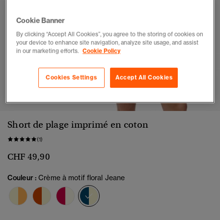
Cookie Banner
By clicking “Accept All Cookies”, you agree to the storing of cookies on
your device to enhance site navigation, analyze site usage, and assist
in our marketing efforts.
Cookie Policy
Cookies Settings
Accept All Cookies
1
2
3
4
5
6
7
Short de plage imprimé en coton
(1)
CHF 49,90
Couleur :
Crème à motif floral Jeane
sélectionné