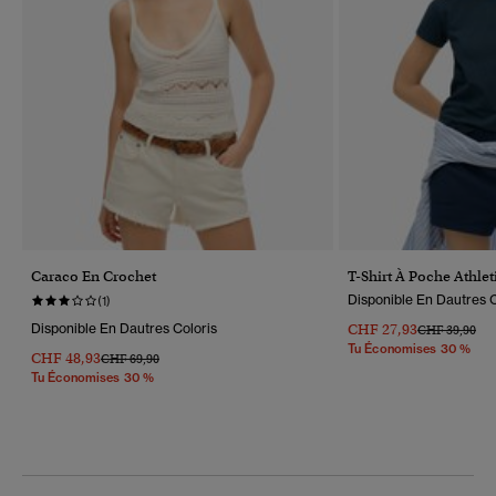
Caraco En Crochet
T-Shirt À Poche Athlet
Disponible En Dautres C
(1)
Disponible En Dautres Coloris
CHF 27,93
Prix Réduit D
À
CHF 39,90
Tu Économises 30 %
CHF 48,93
Prix Réduit De
À
CHF 69,90
Tu Économises 30 %