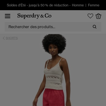
Soldes d'Été
-
jusqu'à 50 % de réduction -
Homme
|
Femme
0
SHORTS