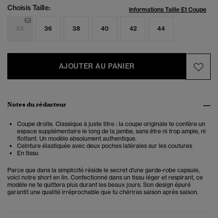
Choisis Taille:
Informations Taille Et Coupe
34
36
38
40
42
44
AJOUTER AU PANIER
Notes du rédacteur
Coupe droite. Classique à juste titre : la coupe originale te confère un
espace supplémentaire le long de la jambe, sans être ni trop ample, ni
flottant. Un modèle absolument authentique.
Ceinture élastiquée avec deux poches latérales sur les coutures
En tissu
Parce que dans la simplicité réside le secret d'une garde-robe capsule,
voici notre short en lin. Confectionné dans un tissu léger et respirant, ce
modèle ne te quittera plus durant les beaux jours. Son design épuré
garantit une qualité irréprochable que tu chériras saison après saison.