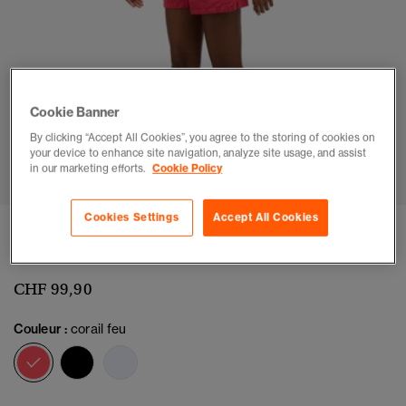
Cookie Banner
By clicking “Accept All Cookies”, you agree to the storing of cookies on
1
2
3
4
5
your device to enhance site navigation, analyze site usage, and assist
in our marketing efforts.
Cookie Policy
Cookies Settings
Accept All Cookies
Short en lin
(1)
CHF 99,90
Couleur :
corail feu
sélectionné