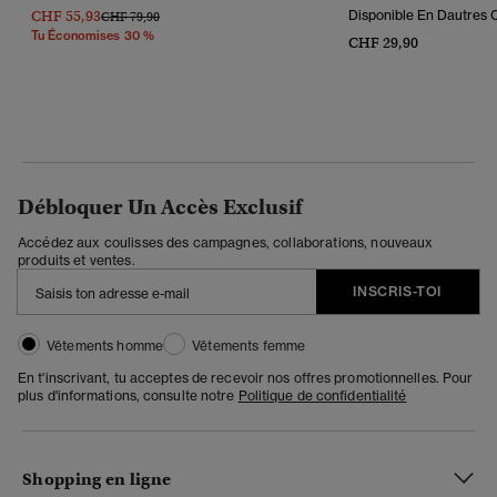
CHF 55,93
Disponible En Dautres C
Prix Réduit De
À
CHF 79,90
Tu Économises 30 %
CHF 29,90
Débloquer Un Accès Exclusif
Accédez aux coulisses des campagnes, collaborations, nouveaux
produits et ventes.
INSCRIS-TOI
Vêtements homme
Vêtements femme
En t'inscrivant, tu acceptes de recevoir nos offres promotionnelles. Pour
plus d'informations, consulte notre
Politique de confidentialité
Shopping en ligne