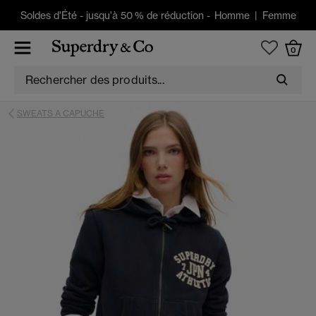
Soldes d'Été
-
jusqu'à 50 % de réduction -
Homme
|
Femme
0
SWEATS A CAPUCHE