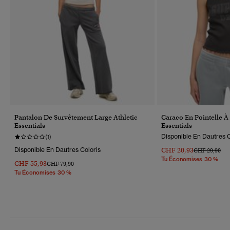
Pantalon De Survêtement Large Athletic
Caraco En Pointelle À 
Essentials
Essentials
Disponible En Dautres C
(1)
Disponible En Dautres Coloris
CHF 20,93
Prix Réduit D
À
CHF 29,90
Tu Économises 30 %
CHF 55,93
Prix Réduit De
À
CHF 79,90
Tu Économises 30 %