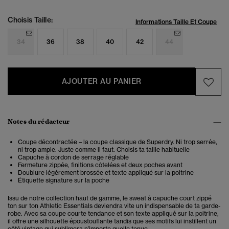
Choisis Taille:
Informations Taille Et Coupe
34
36
38
40
42
44
AJOUTER AU PANIER
Notes du rédacteur
Coupe décontractée – la coupe classique de Superdry. Ni trop serrée,
ni trop ample. Juste comme il faut. Choisis ta taille habituelle
Capuche à cordon de serrage réglable
Fermeture zippée, finitions côtelées et deux poches avant
Doublure légèrement brossée et texte appliqué sur la poitrine
Étiquette signature sur la poche
Issu de notre collection haut de gamme, le sweat à capuche court zippé
ton sur ton Athletic Essentials deviendra vite un indispensable de ta garde-
robe. Avec sa coupe courte tendance et son texte appliqué sur la poitrine,
il offre une silhouette époustouflante tandis que ses motifs lui instillent un
côté vintage qui sublimera n’importe quelle tenue.