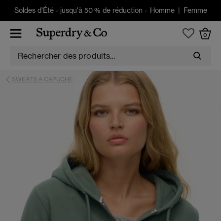
Soldes d'Été
-
jusqu'à 50 % de réduction -
Homme
|
Femme
0
SWEATS A CAPUCHE