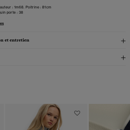
uteur : 1m68. Poitrine : 81cm
in porte :
38
les
n et entretien