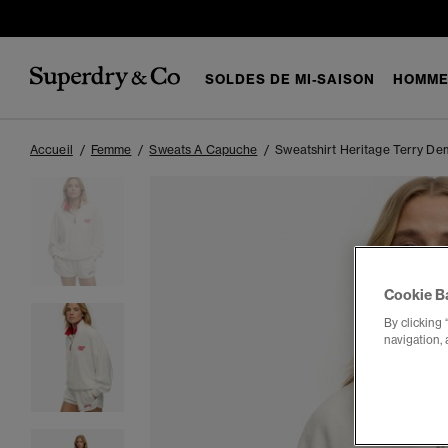
SOLDES DE MI-SAISON
HOMM
Accueil
Femme
Sweats A Capuche
Sweatshirt Heritage Terry De
Cookie B
By clicking 
navigation, 