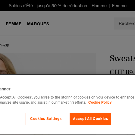
Soldes d'Été
-
jusqu'à 50 % de réduction -
Homme
|
Femme
E
FEMME
MARQUES
mi-Zip
Sweats
CHF 89
Couleur :
cr
anner
“Accept All Cookies”, you agree to the storing of cookies on your device to enhance 
analyze site usage, and assist in our marketing efforts.
Cookie Policy
Choisis Taille
Cookies Settings
Accept All Cookies
34
3