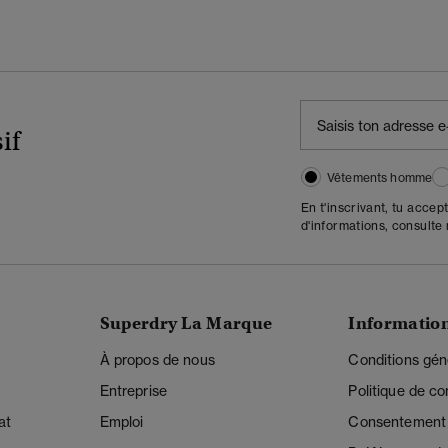
if
Vêtements homme
En t'inscrivant, tu accep
d'informations, consulte
Superdry La Marque
Informatio
À propos de nous
Conditions gén
Entreprise
Politique de con
at
Emploi
Consentement r