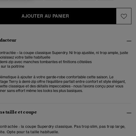
AJOUTER AU PANIER
édacteur
tractée – la coupe classique Superdry. Ni trop ajustée, ni trop ample, juste
oisissez votre taille habituelle
emi-zip avec manches tombantes et finitions côtelées
sur la poitrine
ématique à ajouter à votre garde-robe confortable cette saison. Le
tage Terry à demi-zip offre l'équilibre parfait entre confort et style élégant,
uette classique et des détails impeccables - nous l'avons conçu pour vous
iner sans effort même les looks les plus basiques.
s taille et coupe
ntractée : la coupe Superdry classique. Pas trop slim, pas trop large,
ite. Opte pour ta taille habituelle.