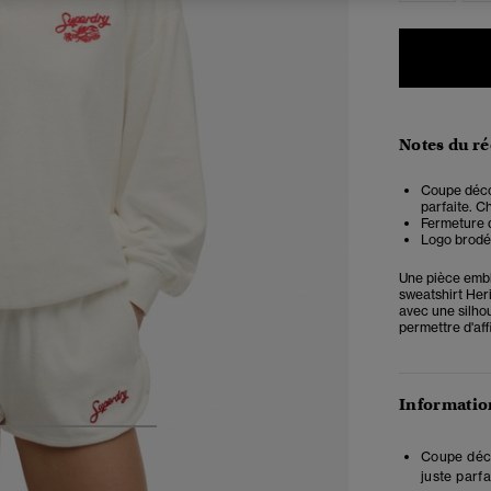
Notes du r
Coupe décon
parfaite. Ch
Fermeture d
Logo brodé 
Une pièce embl
sweatshirt Heri
avec une silho
permettre d'aff
Information
4
5
6
7
Coupe déco
juste parfa