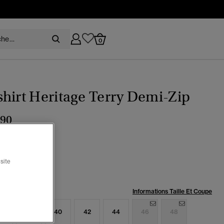
0
hirt Heritage Terry Demi-Zip
,90
ème
sélectionné
site
:
Informations Taille Et Coupe
6
38
40
42
44
46
48