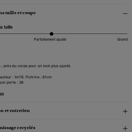
s taille et coupe
 taille
Parfaitement ajusté
Grand
 : près du corps pour un look plus ajusté.
uteur : 1m78. Poitrine : 81cm
in porte :
38
les
n et entretien
rnissage recyclés