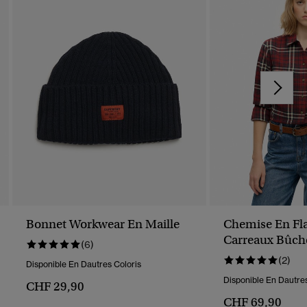
Bonnet Workwear En Maille
Chemise En Fla
Carreaux Bûch
(6)
(2)
Disponible En Dautres Coloris
Disponible En Dautres
CHF 29,90
CHF 69,90