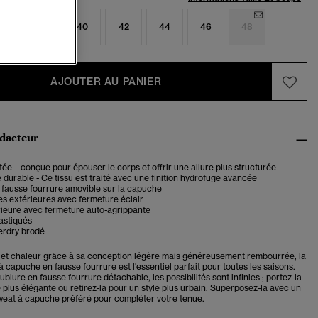
6
38
40
42
44
46
48
AJOUTER AU PANIER
édacteur
ée – conçue pour épouser le corps et offrir une allure plus structurée
durable - Ce tissu est traité avec une finition hydrofuge avancée
 fausse fourrure amovible sur la capuche
s extérieures avec fermeture éclair
rieure avec fermeture auto-agrippante
astiqués
rdry brodé
té et chaleur grâce à sa conception légère mais généreusement rembourrée, la
 capuche en fausse fourrure est l'essentiel parfait pour toutes les saisons.
blure en fausse fourrure détachable, les possibilités sont infinies ; portez-la
 plus élégante ou retirez-la pour un style plus urbain. Superposez-la avec un
sweat à capuche préféré pour compléter votre tenue.