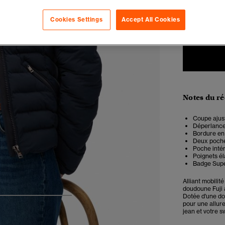
34
3
Cookies Settings
Accept All Cookies
Notes du r
Coupe ajust
Déperlance 
Bordure en
Deux poche
Poche inté
Poignets él
Badge Supe
Alliant mobili
doudoune Fuji à
Dotée d'une dou
4
5
6
7
pour une allure
jean et votre 