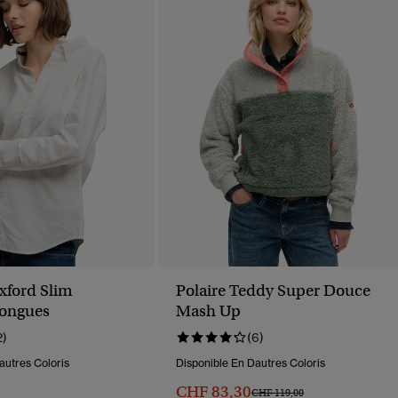
xford Slim
Polaire Teddy Super Douce
ongues
Mash Up
2)
(6)
autres Coloris
Disponible En Dautres Coloris
CHF 83,30
Prix Réduit De
À
CHF 119,00