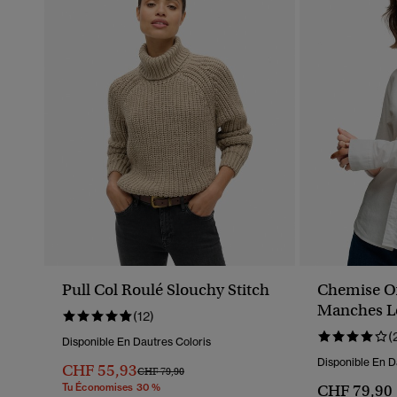
Pull Col Roulé Slouchy Stitch
Chemise O
Manches L
(12)
(
Disponible En Dautres Coloris
Disponible En D
CHF 55,93
Prix Réduit De
À
CHF 79,90
Tu Économises 30 %
CHF 79,90