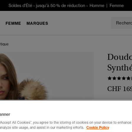
Soldes d'Été
-
jusqu'à 50 % de réduction -
Homme
|
Femme
E
FEMME
MARQUES
tique
Doudo
Synth
CHF 16
Couleur :
ble
anner
“Accept All Cookies”, you agree to the storing of cookies on your device to enhance 
analyze site usage, and assist in our marketing efforts.
Cookie Policy
Choisis Taille