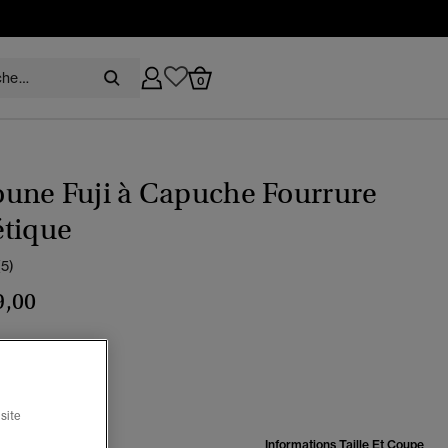
0
une Fuji à Capuche Fourrure
étique
(5)
9,00
u marine éclipse
sélectionné
site
:
Informations Taille Et Coupe