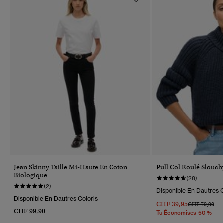
Jean Skinny Taille Mi-Haute En Coton
Pull Col Roulé Slouchy
Biologique
(28)
(2)
Disponible En Dautres C
Disponible En Dautres Coloris
CHF 39,95
Prix Réduit D
À
CHF 79,90
CHF 99,90
Tu Économises 50 %