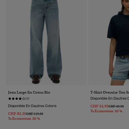
Jean Large En Coton Bio
T-Shirt Oversize Ton S
Disponible En Dautres C
(7)
Disponible En Dautres Coloris
CHF 34,93
Prix Réduit D
À
CHF 49,90
Tu Économises 30 %
CHF 83,30
Prix Réduit De
À
CHF 119,00
Tu Économises 30 %