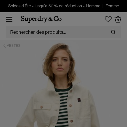
Soldes d'Été
-
jusqu'à 50 % de réduction -
Homme
|
Femme
0
VESTES