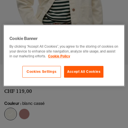
Cookie Banner
By clicking “Accept All Cookies”, you agree to the storing of cookies on
1
2
3
4
5
6
your device to enhance site navigation, analyze site usage, and assist
in our marketing efforts.
Cookie Policy
Veste Chore
Cookies Settings
Accept All Cookies
(3)
CHF 119,00
Couleur :
blanc cassé
sélectionné