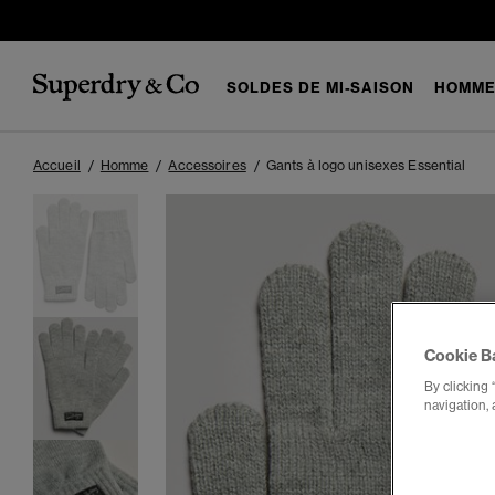
SOLDES DE MI-SAISON
HOMM
Accueil
Homme
Accessoires
Gants à logo unisexes Essential
Cookie B
By clicking 
navigation, 