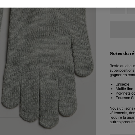
S/M
M
Notes du r
Reste au chaud
superpositions 
gagner en confo
Unisexe
Maille fine
Poignets cô
Écusson S
Nous utilisons
vêtements, donn
réduire la qua
2
3
autres produits