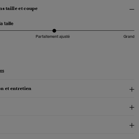
s taille et coupe
 taille
Parfaitement ajusté
Grand
les
n et entretien