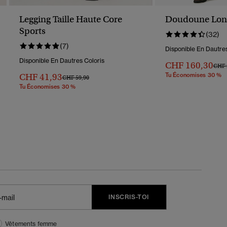
Legging Taille Haute Core
Doudoune Long
Sports
(32)
(7)
Disponible En Dautres
Disponible En Dautres Coloris
CHF 160,30
Prix 
CHF 
CHF 41,93
Tu Économises 30 %
Prix Réduit De
À
CHF 59,90
Tu Économises 30 %
INSCRIS-TOI
Vêtements femme