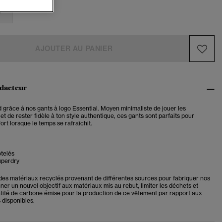
/L
AJOUTER AU PANIER
édacteur
 grâce à nos gants à logo Essential. Moyen minimaliste de jouer les
et de rester fidèle à ton style authentique, ces gants sont parfaits pour
rt lorsque le temps se rafraîchit.
telés
uperdry
 des matériaux recyclés provenant de différentes sources pour fabriquer nos
er un nouvel objectif aux matériaux mis au rebut, limiter les déchets et
ntité de carbone émise pour la production de ce vêtement par rapport aux
 disponibles.