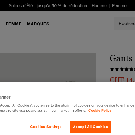
Soldes d'Été
-
jusqu'à 50 % de réduction -
Homme
|
Femme
E
FEMME
MARQUES
Gants 
CHF 14
Tu économises
anner
Couleur :
ar
“Accept All Cookies”, you agree to the storing of cookies on your device to enhance 
analyze site usage, and assist in our marketing efforts.
Cookie Policy
Cookies Settings
Accept All Cookies
Choisis Taille