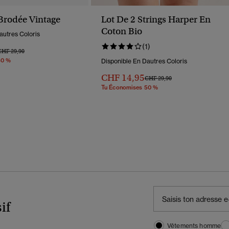
Brodée Vintage
Lot De 2 Strings Harper En
Coton Bio
autres Coloris
(1)
rix Réduit De
À
CHF 29,90
30 %
Disponible En Dautres Coloris
CHF 14,95
Prix Réduit De
À
CHF 29,90
Tu Économises 50 %
if
Vêtements homme