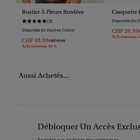
Bustier À Fleurs Brodées
Casquette 
(2)
Disponible En D
CHF 20,93
Disponible En Dautres Coloris
P
Tu Économises 
CHF 48,93
Prix Réduit De
À
CHF 69,90
Tu Économises 30 %
Aussi Achetés...
Débloquer Un Accès Exclus
Accédez aux coulisses des campagnes,