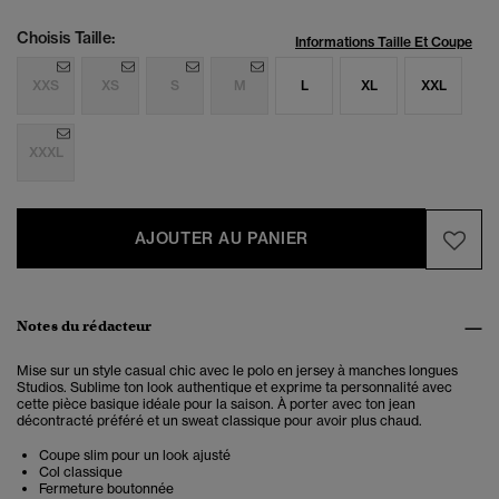
Choisis Taille:
Informations Taille Et Coupe
XXS
XS
S
M
L
XL
XXL
XXXL
AJOUTER AU PANIER
Notes du rédacteur
Mise sur un style casual chic avec le polo en jersey à manches longues
Studios. Sublime ton look authentique et exprime ta personnalité avec
cette pièce basique idéale pour la saison. À porter avec ton jean
décontracté préféré et un sweat classique pour avoir plus chaud.
Coupe slim pour un look ajusté
Col classique
Fermeture boutonnée