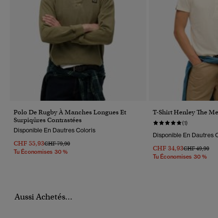
Polo De Rugby À Manches Longues Et
T-Shirt Henley The Me
Surpiqûres Contrastées
(1)
Disponible En Dautres Coloris
Disponible En Dautres C
CHF 55,93
Prix Réduit De
À
CHF 79,90
CHF 34,93
Prix Réduit D
À
CHF 49,90
Tu Économises 30 %
Tu Économises 30 %
Aussi Achetés...