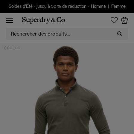
Soldes d'Été
-
jusqu'à 50 % de réduction -
Homme
|
Femme
0
POLOS