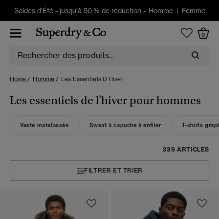
Soldes d'Été
-
jusqu'à 50 % de réduction -
Homme
|
Femme
0
Home
Homme
Les Essentiels D Hiver
Les essentiels de l'hiver pour hommes
Veste matelassée
Sweat à capuche à enfiler
T-shirts grap
339 ARTICLES
FILTRER ET TRIER