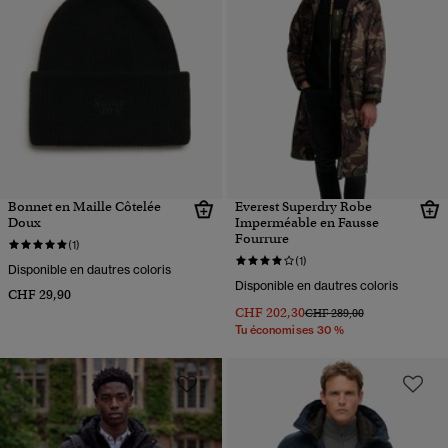
Bonnet en Maille Côtelée
Everest Superdry Robe
Doux
Imperméable en Fausse
Fourrure
(1)
(1)
Disponible en dautres coloris
Disponible en dautres coloris
CHF 29,90
CHF 202,30
Prix réduit de
à
CHF 289,00
Tu économises 30 %