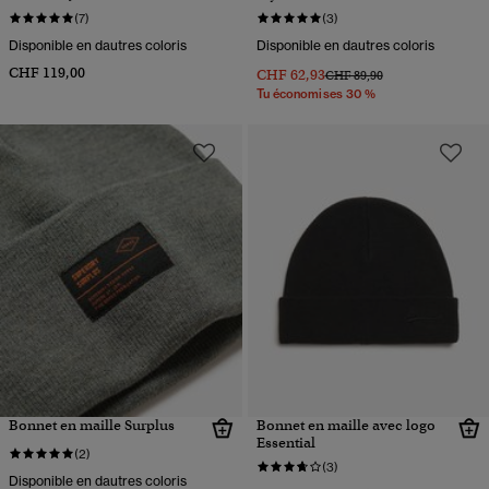
(7)
(3)
Disponible en dautres coloris
Disponible en dautres coloris
CHF 119,00
CHF 62,93
Prix réduit de
à
CHF 89,90
Tu économises 30 %
Bonnet en maille Surplus
Bonnet en maille avec logo
Essential
(2)
(3)
Disponible en dautres coloris