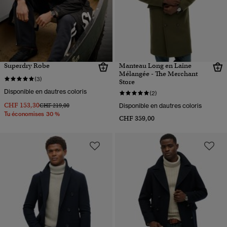
Superdry Robe
Manteau Long en Laine
Mélangée - The Merchant
(3)
Store
Disponible en dautres coloris
(2)
CHF 153,30
Prix réduit de
à
CHF 219,00
Disponible en dautres coloris
Tu économises 30 %
CHF 359,00