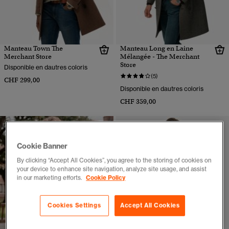
Manteau Town The
Manteau Long en Laine
Merchant Store
Mélangée - The Merchant
Store
Disponible en dautres coloris
(5)
CHF 299,00
Disponible en dautres coloris
CHF 359,00
Cookie Banner
By clicking “Accept All Cookies”, you agree to the storing of cookies on
your device to enhance site navigation, analyze site usage, and assist
in our marketing efforts.
Cookie Policy
Cookies Settings
Accept All Cookies