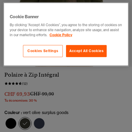
Cookie Banner
By clicking “Accept All Cookies”, you agree to the storing of cookies on
your device to enhance site navigation, analyze site usage, and assist
in our marketing efforts.
Cookie Policy
1
2
3
4
5
Cookies Settings
Accept All Cookies
Polaire à Zip Intégral
(12)
Prix réduit de
à
CHF 69,93
CHF 99,90
Tu économises 30 %
Couleur :
vert olive surplus goods
sélectionné