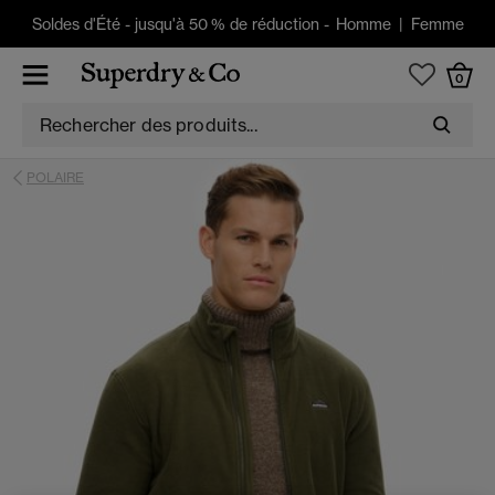
Soldes d'Été
-
jusqu'à 50 % de réduction -
Homme
|
Femme
0
POLAIRE