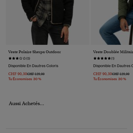
Veste Polaire Sherpa Outdoor
Veste Doublée Militai
(5)
(1)
Disponible En Dautres Coloris
Disponible En Dautres C
CHF 90,30
CHF 90,30
Prix Réduit De
À
Prix Réduit D
À
CHF 129,00
CHF 129,00
Tu Économises 30 %
Tu Économises 30 %
Aussi Achetés...