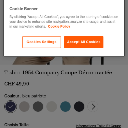
Cookie Banner
By clicking “Accept All Cookies”, you agree to the storing of cookies on
your device to enhance site navigation, analyze site usage, and assist
in our marketing efforts.
Cookie Policy
Cookies Settings
Accept All Cookies
1
2
3
4
5
6
7
T-shirt 1954 Company Coupe Décontractée
CHF 49,90
Couleur :
bleu patriote
sélectionné
Choisis Taille:
Informations Taille Et Coupe