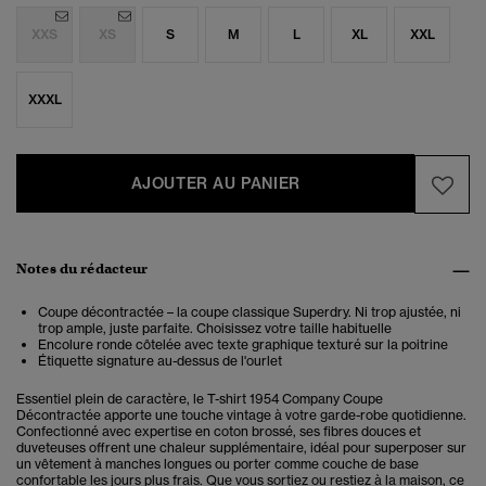
XXS
XS
S
M
L
XL
XXL
XXXL
AJOUTER AU PANIER
Notes du rédacteur
Coupe décontractée – la coupe classique Superdry. Ni trop ajustée, ni
trop ample, juste parfaite. Choisissez votre taille habituelle
Encolure ronde côtelée avec texte graphique texturé sur la poitrine
Étiquette signature au-dessus de l'ourlet
Essentiel plein de caractère, le T-shirt 1954 Company Coupe
Décontractée apporte une touche vintage à votre garde-robe quotidienne.
Confectionné avec expertise en coton brossé, ses fibres douces et
duveteuses offrent une chaleur supplémentaire, idéal pour superposer sur
un vêtement à manches longues ou porter comme couche de base
confortable les jours plus frais. Que vous sortiez ou restiez à la maison, ce