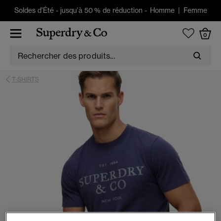
Soldes d'Été
-
jusqu'à 50 % de réduction -
Homme
|
Femme
0
T-SHIRTS