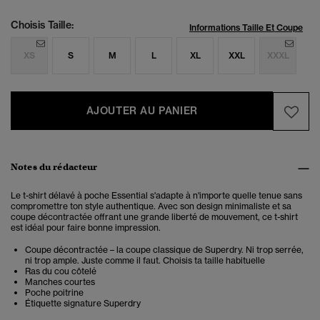
Choisis Taille:
Informations Taille Et Coupe
XS
S
M
L
XL
XXL
XXXL
AJOUTER AU PANIER
Notes du rédacteur
Le t-shirt délavé à poche Essential s'adapte à n'importe quelle tenue sans
compromettre ton style authentique. Avec son design minimaliste et sa
coupe décontractée offrant une grande liberté de mouvement, ce t-shirt
est idéal pour faire bonne impression.
Coupe décontractée – la coupe classique de Superdry. Ni trop serrée,
ni trop ample. Juste comme il faut. Choisis ta taille habituelle
Ras du cou côtelé
Manches courtes
Poche poitrine
Étiquette signature Superdry