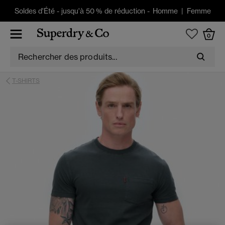
Soldes d'Été
-
jusqu'à 50 % de réduction -
Homme
|
Femme
0
T-SHIRTS