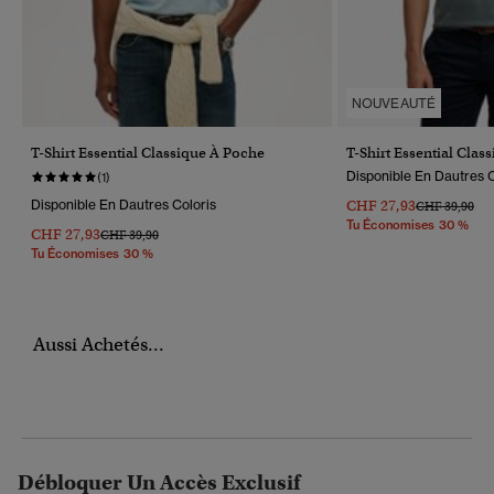
NOUVEAUTÉ
T-Shirt Essential Classique À Poche
T-Shirt Essential Clas
Disponible En Dautres C
(1)
Disponible En Dautres Coloris
CHF 27,93
Prix Réduit D
À
CHF 39,90
Tu Économises 30 %
CHF 27,93
Prix Réduit De
À
CHF 39,90
Tu Économises 30 %
Aussi Achetés...
Débloquer Un Accès Exclusif