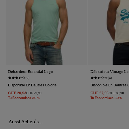
Débardeur Essential Logo
Débardeur Vintage Lo
(2)
(4)
Disponible En Dautres Coloris
Disponible En Dautres C
CHF 20,93
CHF 27,93
Prix Réduit De
À
Prix Réduit D
À
CHF 29,90
CHF 39,90
Tu Économises 30 %
Tu Économises 30 %
Aussi Achetés...