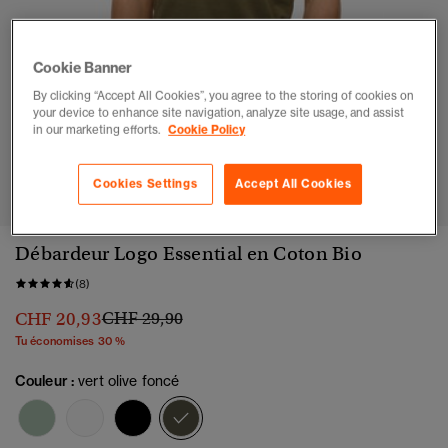
Cookie Banner
By clicking “Accept All Cookies”, you agree to the storing of cookies on
your device to enhance site navigation, analyze site usage, and assist
in our marketing efforts.
Cookie Policy
1
2
3
4
5
6
Cookies Settings
Accept All Cookies
Débardeur Logo Essential en Coton Bio
(8)
Prix réduit de
à
CHF 20,93
CHF 29,90
Tu économises 30 %
Couleur :
vert olive foncé
sélectionné