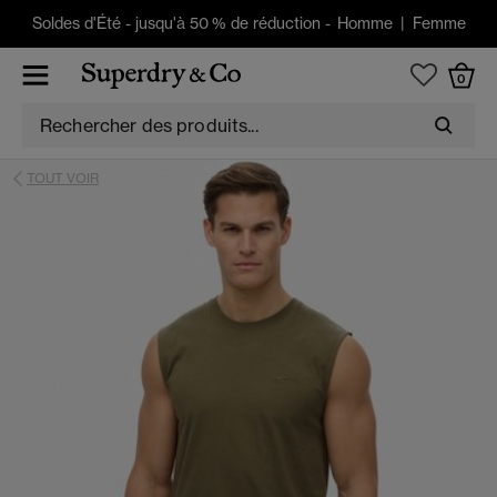
Soldes d'Été
-
jusqu'à 50 % de réduction -
Homme
|
Femme
0
TOUT VOIR