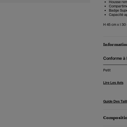
Housse remb
Compartime
Badge Supe
Capacité ap
H 45 cm x l 30
Information
Conforme à la
Petit
Lire Les Avis
Guide Des Tail
Compositio