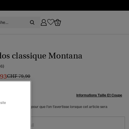
0
dos classique Montana
(6)
,93
Prix réduit de
à
CHF 79,90
 30 %
:
Informations Taille Et Coupe
site
 ton adresse e-mail pour que l'on t'avertisse lorsque cet article sera