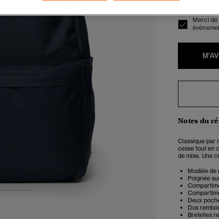
Merci de 
événement
M'A
Notes du r
Classique par 
cesse tout en c
de mise. Une c
Modèle de 
Poignée sur
Compartime
Compartime
2
3
Deux poche
Dos rembo
Bretelles 