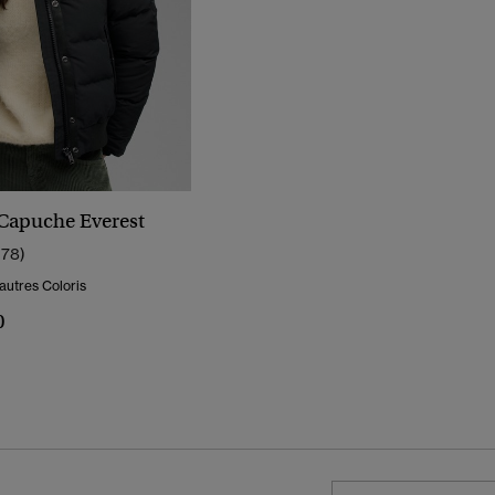
Capuche Everest
178)
autres Coloris
0