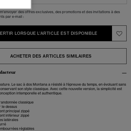
m'envoyer des offres exclusives, des promotions et des invitations à des
s par e-mail :
VERTIR LORSQUE L'ARTICLE EST DISPONIBLE
ACHETER DES ARTICLES SIMILAIRES
édacteur
nature.
Le sac à dos Montana a résisté à l'épreuve du temps, en évoluant sans
onservant son style classique. Avec cette nouvelle version, la simplicité est
onception intemporelle et authentique.
randonnée classique
 le dessus
nt principal zippé
nt inférieur zippé
s latérales
urré
rembourrées réglables