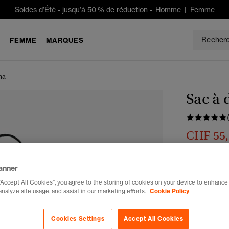
Soldes d'Été
-
jusqu'à 50 % de réduction -
Homme
|
Femme
E
FEMME
MARQUES
na
Sac à 
CHF 55
Tu économises
Choisis Taille
anner
“Accept All Cookies”, you agree to the storing of cookies on your device to enhance 
Merci de saisir
analyze site usage, and assist in our marketing efforts.
Cookie Policy
disponible.
Cookies Settings
Accept All Cookies