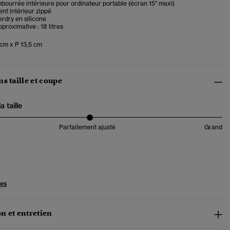
ourrée intérieure pour ordinateur portable (écran 15" maxi)
nt intérieur zippé
rdry en silicone
proximative : 18 litres
 cm x P 13,5 cm
s taille et coupe
 taille
Parfaitement ajusté
Grand
les
n et entretien