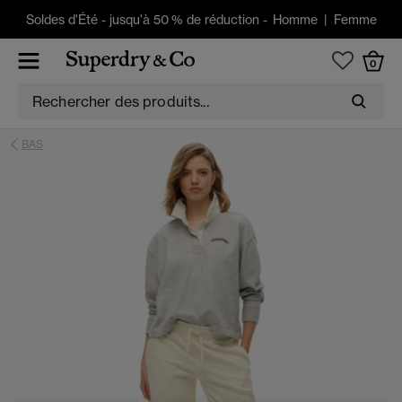
Soldes d'Été
-
jusqu'à 50 % de réduction -
Homme
|
Femme
0
BAS