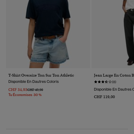
T-Shirt Oversize Ton Sur Ton Athletic
Jean Large En Coton 
Disponible En Dautres Coloris
(8)
CHF 34,93
Disponible En Dautres C
Prix Réduit De
À
CHF 49,90
Tu Économises 30 %
CHF 119,00