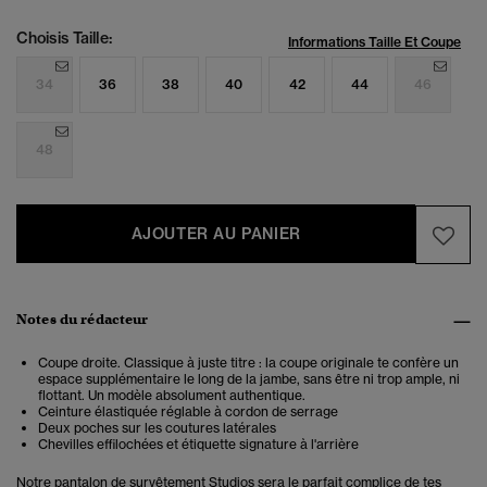
Choisis Taille:
Informations Taille Et Coupe
34
36
38
40
42
44
46
48
AJOUTER AU PANIER
Notes du rédacteur
Coupe droite. Classique à juste titre : la coupe originale te confère un
espace supplémentaire le long de la jambe, sans être ni trop ample, ni
flottant. Un modèle absolument authentique.
Ceinture élastiquée réglable à cordon de serrage
Deux poches sur les coutures latérales
Chevilles effilochées et étiquette signature à l'arrière
Notre pantalon de survêtement Studios sera le parfait complice de tes