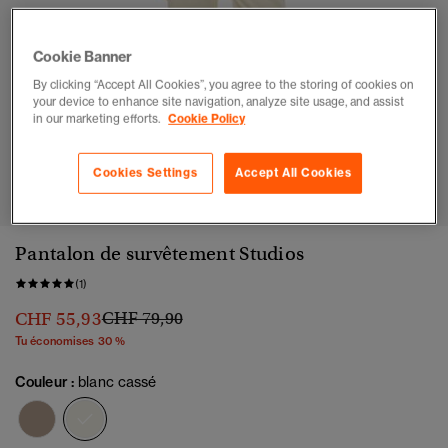
Cookie Banner
By clicking “Accept All Cookies”, you agree to the storing of cookies on
your device to enhance site navigation, analyze site usage, and assist
in our marketing efforts.
Cookie Policy
1
2
3
4
5
6
7
Cookies Settings
Accept All Cookies
Pantalon de survêtement Studios
(1)
Prix réduit de
à
CHF 55,93
CHF 79,90
Tu économises 30 %
Couleur :
blanc cassé
sélectionné